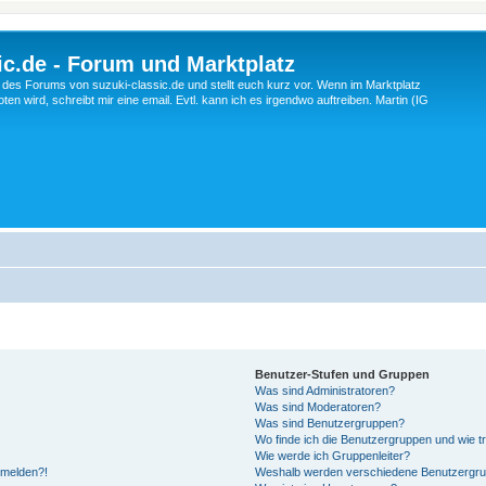
c.de - Forum und Marktplatz
ng des Forums von suzuki-classic.de und stellt euch kurz vor. Wenn im Marktplatz
ten wird, schreibt mir eine email. Evtl. kann ich es irgendwo auftreiben. Martin (IG
Benutzer-Stufen und Gruppen
Was sind Administratoren?
Was sind Moderatoren?
Was sind Benutzergruppen?
Wo finde ich die Benutzergruppen und wie tr
Wie werde ich Gruppenleiter?
anmelden?!
Weshalb werden verschiedene Benutzergrupp