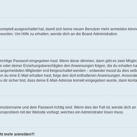
.
g komplett ausgeschaltet hat, damit sich keine neuen Benutzer mehr anmelden könn
 wurden. Um Hilfe zu erhalten, wende dich an die Board-Administration.
 richtige Passwort eingegeben hast. Wenn diese stimmen, dann gibt es zwei Mögl
tern oder deiner Erziehungsberechtigten den Anweisungen folgen, die du erhalten ha
u angemeldeten Mitglieder erst freigeschaltet werden – entweder musst du dies selbs
. Wenn du eine E-Mail erhalten hast, folge den dort enthaltenen Anweisungen. Ansons
 dir sicher bist, dass deine E-Mail-Adresse korrekt eingegeben wurde, dann kontak
Benutzername und dein Passwort richtig sind. Wenn dies der Fall ist, wende dich a
ionsproblem mit der Website vorliegt, welches ein Administrator lösen muss.
icht mehr anmelden?!