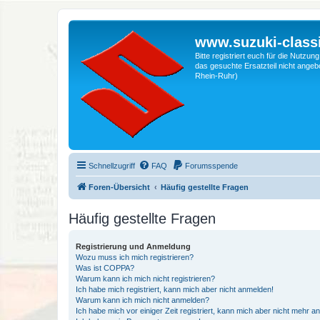
www.suzuki-classi
Bitte registriert euch für die Nutzu
das gesuchte Ersatzteil nicht angebo
Rhein-Ruhr)
Schnellzugriff
FAQ
Forumsspende
Foren-Übersicht
Häufig gestellte Fragen
Häufig gestellte Fragen
Registrierung und Anmeldung
Wozu muss ich mich registrieren?
Was ist COPPA?
Warum kann ich mich nicht registrieren?
Ich habe mich registriert, kann mich aber nicht anmelden!
Warum kann ich mich nicht anmelden?
Ich habe mich vor einiger Zeit registriert, kann mich aber nicht mehr 