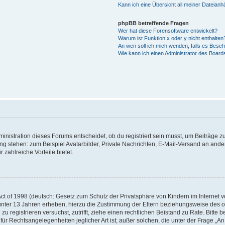
Kann ich eine Übersicht all meiner Dateian
phpBB betreffende Fragen
Wer hat diese Forensoftware entwickelt?
Warum ist Funktion x oder y nicht enthalten
An wen soll ich mich wenden, falls es Besc
Wie kann ich einen Administrator des Board
istration dieses Forums entscheidet, ob du registriert sein musst, um Beiträge zu s
ung stehen: zum Beispiel Avatarbilder, Private Nachrichten, E-Mail-Versand an ander
 zahlreiche Vorteile bietet.
t of 1998 (deutsch: Gesetz zum Schutz der Privatsphäre von Kindern im Internet vo
unter 13 Jahren erheben, hierzu die Zustimmung der Eltern beziehungsweise des o
h zu registrieren versuchst, zutrifft, ziehe einen rechtlichen Beistand zu Rate. Bit
für Rechtsangelegenheiten jeglicher Art ist; außer solchen, die unter der Frage „