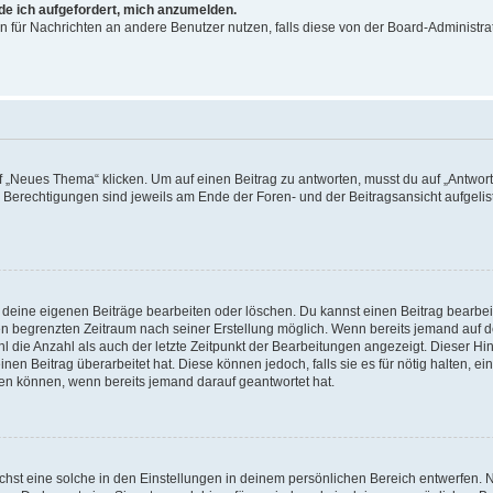
rde ich aufgefordert, mich anzumelden.
ion für Nachrichten an andere Benutzer nutzen, falls diese von der Board-Administ
„Neues Thema“ klicken. Um auf einen Beitrag zu antworten, musst du auf „Antworte
e Berechtigungen sind jeweils am Ende der Foren- und der Beitragsansicht aufgeliste
r deine eigenen Beiträge bearbeiten oder löschen. Du kannst einen Beitrag bearbe
inen begrenzten Zeitraum nach seiner Erstellung möglich. Wenn bereits jemand auf de
 die Anzahl als auch der letzte Zeitpunkt der Bearbeitungen angezeigt. Dieser Hi
en Beitrag überarbeitet hat. Diese können jedoch, falls sie es für nötig halten, ei
hen können, wenn bereits jemand darauf geantwortet hat.
st eine solche in den Einstellungen in deinem persönlichen Bereich entwerfen. Na