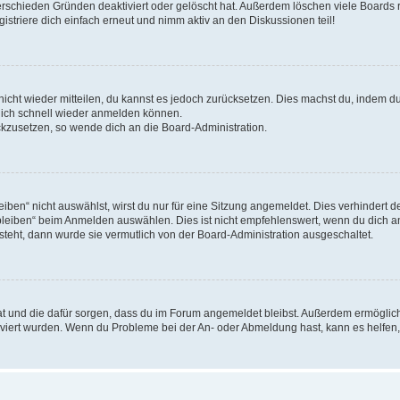
erschieden Gründen deaktiviert oder gelöscht hat. Außerdem löschen viele Boards r
triere dich einfach erneut und nimm aktiv an den Diskussionen teil!
 nicht wieder mitteilen, du kannst es jedoch zurücksetzen. Dies machst du, indem 
 dich schnell wieder anmelden können.
ückzusetzen, so wende dich an die Board-Administration.
en“ nicht auswählst, wirst du nur für eine Sitzung angemeldet. Dies verhindert 
leiben“ beim Anmelden auswählen. Dies ist nicht empfehlenswert, wenn du dich an
 steht, dann wurde sie vermutlich von der Board-Administration ausgeschaltet.
 hat und die dafür sorgen, dass du im Forum angemeldet bleibst. Außerdem ermögli
tiviert wurden. Wenn du Probleme bei der An- oder Abmeldung hast, kann es helfen