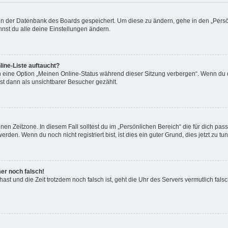
n in der Datenbank des Boards gespeichert. Um diese zu ändern, gehe in den „Persö
nst du alle deine Einstellungen ändern.
ine-Liste auftaucht?
n eine Option „Meinen Online-Status während dieser Sitzung verbergen“. Wenn du d
st dann als unsichtbarer Besucher gezählt.
en Zeitzone. In diesem Fall solltest du im „Persönlichen Bereich“ die für dich passe
den. Wenn du noch nicht registriert bist, ist dies ein guter Grund, dies jetzt zu tun
mer noch falsch!
t hast und die Zeit trotzdem noch falsch ist, geht die Uhr des Servers vermutlich fal