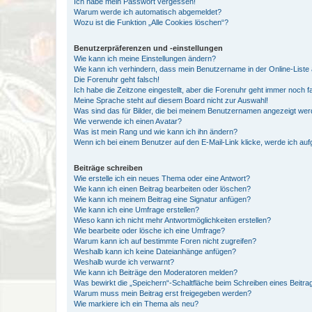
Ich habe mein Passwort vergessen!
Warum werde ich automatisch abgemeldet?
Wozu ist die Funktion „Alle Cookies löschen“?
Benutzerpräferenzen und -einstellungen
Wie kann ich meine Einstellungen ändern?
Wie kann ich verhindern, dass mein Benutzername in der Online-Liste 
Die Forenuhr geht falsch!
Ich habe die Zeitzone eingestellt, aber die Forenuhr geht immer noch f
Meine Sprache steht auf diesem Board nicht zur Auswahl!
Was sind das für Bilder, die bei meinem Benutzernamen angezeigt we
Wie verwende ich einen Avatar?
Was ist mein Rang und wie kann ich ihn ändern?
Wenn ich bei einem Benutzer auf den E-Mail-Link klicke, werde ich au
Beiträge schreiben
Wie erstelle ich ein neues Thema oder eine Antwort?
Wie kann ich einen Beitrag bearbeiten oder löschen?
Wie kann ich meinem Beitrag eine Signatur anfügen?
Wie kann ich eine Umfrage erstellen?
Wieso kann ich nicht mehr Antwortmöglichkeiten erstellen?
Wie bearbeite oder lösche ich eine Umfrage?
Warum kann ich auf bestimmte Foren nicht zugreifen?
Weshalb kann ich keine Dateianhänge anfügen?
Weshalb wurde ich verwarnt?
Wie kann ich Beiträge den Moderatoren melden?
Was bewirkt die „Speichern“-Schaltfläche beim Schreiben eines Beitra
Warum muss mein Beitrag erst freigegeben werden?
Wie markiere ich ein Thema als neu?