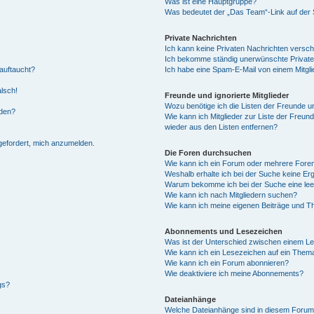
Was ist eine Hauptgruppe?
Was bedeutet der „Das Team“-Link auf der S
Private Nachrichten
Ich kann keine Privaten Nachrichten versch
Ich bekomme ständig unerwünschte Private
auftaucht?
Ich habe eine Spam-E-Mail von einem Mitgli
alsch!
Freunde und ignorierte Mitglieder
Wozu benötige ich die Listen der Freunde un
rden?
Wie kann ich Mitglieder zur Liste der Freund
wieder aus den Listen entfernen?
fgefordert, mich anzumelden.
Die Foren durchsuchen
Wie kann ich ein Forum oder mehrere For
Weshalb erhalte ich bei der Suche keine Er
Warum bekomme ich bei der Suche eine lee
Wie kann ich nach Mitgliedern suchen?
Wie kann ich meine eigenen Beiträge und T
Abonnements und Lesezeichen
Was ist der Unterschied zwischen einem L
Wie kann ich ein Lesezeichen auf ein Them
Wie kann ich ein Forum abonnieren?
Wie deaktiviere ich meine Abonnements?
gs?
Dateianhänge
Welche Dateianhänge sind in diesem Forum