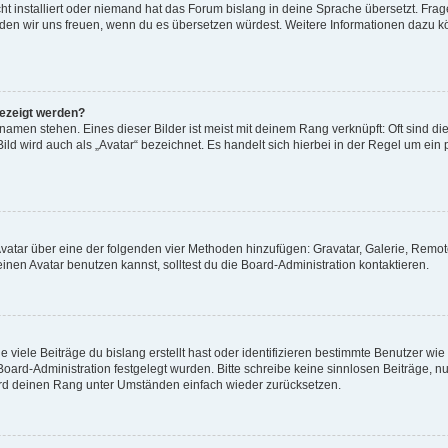
t installiert oder niemand hat das Forum bislang in deine Sprache übersetzt. Frag
, würden wir uns freuen, wenn du es übersetzen würdest. Weitere Informationen dazu
gezeigt werden?
amen stehen. Eines dieser Bilder ist meist mit deinem Rang verknüpft: Oft sind di
ld wird auch als „Avatar“ bezeichnet. Es handelt sich hierbei in der Regel um ein
 Avatar über eine der folgenden vier Methoden hinzufügen: Gravatar, Galerie, Rem
en Avatar benutzen kannst, solltest du die Board-Administration kontaktieren.
viele Beiträge du bislang erstellt hast oder identifizieren bestimmte Benutzer w
 Board-Administration festgelegt wurden. Bitte schreibe keine sinnlosen Beiträge
wird deinen Rang unter Umständen einfach wieder zurücksetzen.