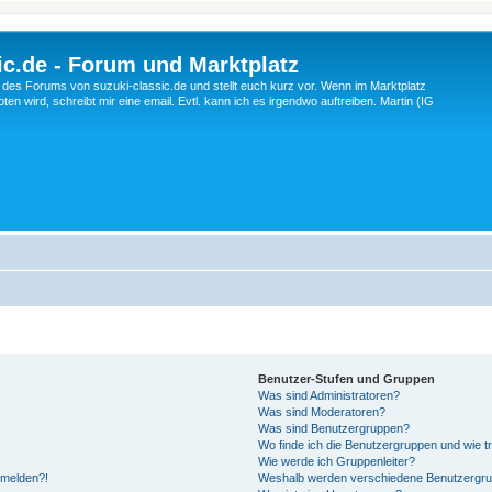
c.de - Forum und Marktplatz
ng des Forums von suzuki-classic.de und stellt euch kurz vor. Wenn im Marktplatz
ten wird, schreibt mir eine email. Evtl. kann ich es irgendwo auftreiben. Martin (IG
Benutzer-Stufen und Gruppen
Was sind Administratoren?
Was sind Moderatoren?
Was sind Benutzergruppen?
Wo finde ich die Benutzergruppen und wie tr
Wie werde ich Gruppenleiter?
anmelden?!
Weshalb werden verschiedene Benutzergrupp