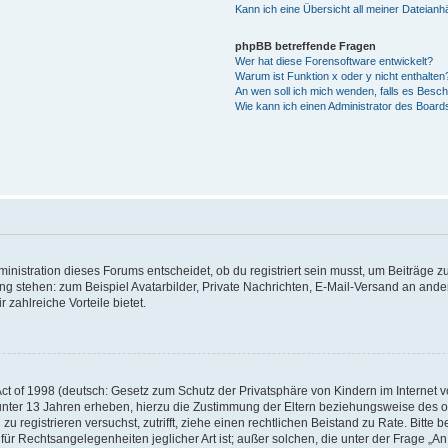
Kann ich eine Übersicht all meiner Dateian
phpBB betreffende Fragen
Wer hat diese Forensoftware entwickelt?
Warum ist Funktion x oder y nicht enthalten
An wen soll ich mich wenden, falls es Besc
Wie kann ich einen Administrator des Board
istration dieses Forums entscheidet, ob du registriert sein musst, um Beiträge zu s
ung stehen: zum Beispiel Avatarbilder, Private Nachrichten, E-Mail-Versand an ander
 zahlreiche Vorteile bietet.
t of 1998 (deutsch: Gesetz zum Schutz der Privatsphäre von Kindern im Internet vo
unter 13 Jahren erheben, hierzu die Zustimmung der Eltern beziehungsweise des o
h zu registrieren versuchst, zutrifft, ziehe einen rechtlichen Beistand zu Rate. Bit
für Rechtsangelegenheiten jeglicher Art ist; außer solchen, die unter der Frage „