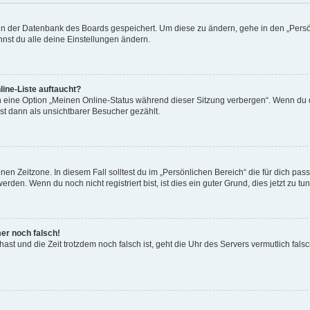
n in der Datenbank des Boards gespeichert. Um diese zu ändern, gehe in den „Persö
nst du alle deine Einstellungen ändern.
ine-Liste auftaucht?
n eine Option „Meinen Online-Status während dieser Sitzung verbergen“. Wenn du d
st dann als unsichtbarer Besucher gezählt.
en Zeitzone. In diesem Fall solltest du im „Persönlichen Bereich“ die für dich passe
den. Wenn du noch nicht registriert bist, ist dies ein guter Grund, dies jetzt zu tun
mer noch falsch!
t hast und die Zeit trotzdem noch falsch ist, geht die Uhr des Servers vermutlich fal