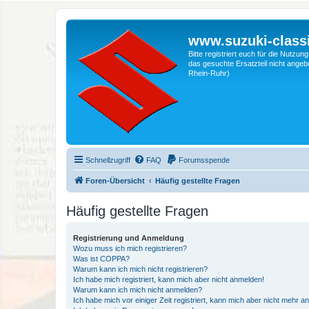
www.suzuki-classi
Bitte registriert euch für die Nutzu
das gesuchte Ersatzteil nicht angebo
Rhein-Ruhr)
Schnellzugriff
FAQ
Forumsspende
Foren-Übersicht
Häufig gestellte Fragen
Häufig gestellte Fragen
Registrierung und Anmeldung
Wozu muss ich mich registrieren?
Was ist COPPA?
Warum kann ich mich nicht registrieren?
Ich habe mich registriert, kann mich aber nicht anmelden!
Warum kann ich mich nicht anmelden?
Ich habe mich vor einiger Zeit registriert, kann mich aber nicht mehr 