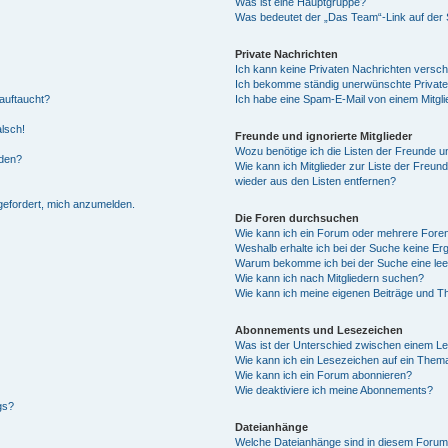
Was ist eine Hauptgruppe?
Was bedeutet der „Das Team“-Link auf der S
Private Nachrichten
Ich kann keine Privaten Nachrichten versch
Ich bekomme ständig unerwünschte Private
auftaucht?
Ich habe eine Spam-E-Mail von einem Mitgli
alsch!
Freunde und ignorierte Mitglieder
Wozu benötige ich die Listen der Freunde un
rden?
Wie kann ich Mitglieder zur Liste der Freund
wieder aus den Listen entfernen?
fgefordert, mich anzumelden.
Die Foren durchsuchen
Wie kann ich ein Forum oder mehrere For
Weshalb erhalte ich bei der Suche keine Er
Warum bekomme ich bei der Suche eine lee
Wie kann ich nach Mitgliedern suchen?
Wie kann ich meine eigenen Beiträge und T
Abonnements und Lesezeichen
Was ist der Unterschied zwischen einem L
Wie kann ich ein Lesezeichen auf ein Them
Wie kann ich ein Forum abonnieren?
Wie deaktiviere ich meine Abonnements?
gs?
Dateianhänge
Welche Dateianhänge sind in diesem Forum