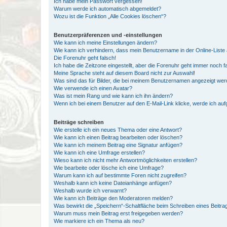
Ich habe mein Passwort vergessen!
Warum werde ich automatisch abgemeldet?
Wozu ist die Funktion „Alle Cookies löschen“?
Benutzerpräferenzen und -einstellungen
Wie kann ich meine Einstellungen ändern?
Wie kann ich verhindern, dass mein Benutzername in der Online-Liste 
Die Forenuhr geht falsch!
Ich habe die Zeitzone eingestellt, aber die Forenuhr geht immer noch f
Meine Sprache steht auf diesem Board nicht zur Auswahl!
Was sind das für Bilder, die bei meinem Benutzernamen angezeigt we
Wie verwende ich einen Avatar?
Was ist mein Rang und wie kann ich ihn ändern?
Wenn ich bei einem Benutzer auf den E-Mail-Link klicke, werde ich au
Beiträge schreiben
Wie erstelle ich ein neues Thema oder eine Antwort?
Wie kann ich einen Beitrag bearbeiten oder löschen?
Wie kann ich meinem Beitrag eine Signatur anfügen?
Wie kann ich eine Umfrage erstellen?
Wieso kann ich nicht mehr Antwortmöglichkeiten erstellen?
Wie bearbeite oder lösche ich eine Umfrage?
Warum kann ich auf bestimmte Foren nicht zugreifen?
Weshalb kann ich keine Dateianhänge anfügen?
Weshalb wurde ich verwarnt?
Wie kann ich Beiträge den Moderatoren melden?
Was bewirkt die „Speichern“-Schaltfläche beim Schreiben eines Beitra
Warum muss mein Beitrag erst freigegeben werden?
Wie markiere ich ein Thema als neu?