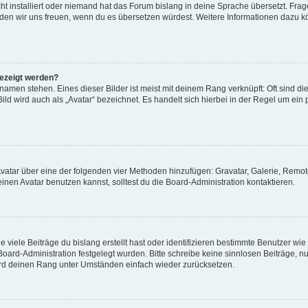
t installiert oder niemand hat das Forum bislang in deine Sprache übersetzt. Frag
, würden wir uns freuen, wenn du es übersetzen würdest. Weitere Informationen dazu
gezeigt werden?
amen stehen. Eines dieser Bilder ist meist mit deinem Rang verknüpft: Oft sind di
ld wird auch als „Avatar“ bezeichnet. Es handelt sich hierbei in der Regel um ein
 Avatar über eine der folgenden vier Methoden hinzufügen: Gravatar, Galerie, Rem
en Avatar benutzen kannst, solltest du die Board-Administration kontaktieren.
viele Beiträge du bislang erstellt hast oder identifizieren bestimmte Benutzer w
 Board-Administration festgelegt wurden. Bitte schreibe keine sinnlosen Beiträge
wird deinen Rang unter Umständen einfach wieder zurücksetzen.