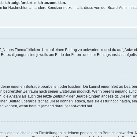
rde ich aufgefordert, mich anzumelden.
ion für Nachrichten an andere Benutzer nutzen, falls diese von der Board-Administ
„Neues Thema“ klicken. Um auf einen Beitrag zu antworten, musst du auf „Antworte
e Berechtigungen sind jeweils am Ende der Foren- und der Beitragsansicht aufgeliste
r deine eigenen Beiträge bearbeiten oder löschen. Du kannst einen Beitrag bearbe
inen begrenzten Zeitraum nach seiner Erstellung möglich. Wenn bereits jemand auf de
 die Anzahl als auch der letzte Zeitpunkt der Bearbeitungen angezeigt. Dieser Hi
en Beitrag überarbeitet hat. Diese können jedoch, falls sie es für nötig halten, ei
hen können, wenn bereits jemand darauf geantwortet hat.
st eine solche in den Einstellungen in deinem persönlichen Bereich entwerfen. Na