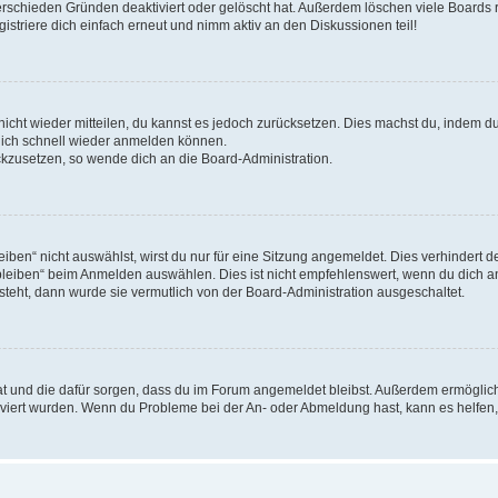
erschieden Gründen deaktiviert oder gelöscht hat. Außerdem löschen viele Boards r
triere dich einfach erneut und nimm aktiv an den Diskussionen teil!
 nicht wieder mitteilen, du kannst es jedoch zurücksetzen. Dies machst du, indem 
 dich schnell wieder anmelden können.
ückzusetzen, so wende dich an die Board-Administration.
en“ nicht auswählst, wirst du nur für eine Sitzung angemeldet. Dies verhindert 
leiben“ beim Anmelden auswählen. Dies ist nicht empfehlenswert, wenn du dich an
 steht, dann wurde sie vermutlich von der Board-Administration ausgeschaltet.
 hat und die dafür sorgen, dass du im Forum angemeldet bleibst. Außerdem ermögli
tiviert wurden. Wenn du Probleme bei der An- oder Abmeldung hast, kann es helfen