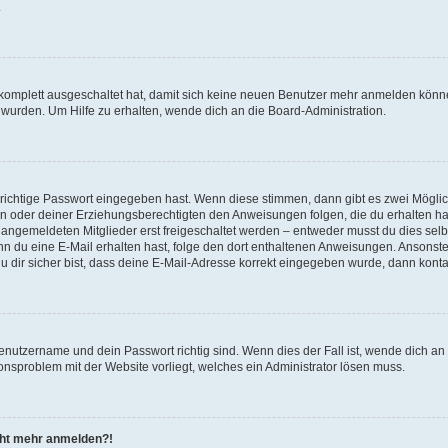
.
g komplett ausgeschaltet hat, damit sich keine neuen Benutzer mehr anmelden könn
 wurden. Um Hilfe zu erhalten, wende dich an die Board-Administration.
 richtige Passwort eingegeben hast. Wenn diese stimmen, dann gibt es zwei Mögl
tern oder deiner Erziehungsberechtigten den Anweisungen folgen, die du erhalten ha
u angemeldeten Mitglieder erst freigeschaltet werden – entweder musst du dies selbs
. Wenn du eine E-Mail erhalten hast, folge den dort enthaltenen Anweisungen. Ansons
 dir sicher bist, dass deine E-Mail-Adresse korrekt eingegeben wurde, dann kontak
Benutzername und dein Passwort richtig sind. Wenn dies der Fall ist, wende dich a
ionsproblem mit der Website vorliegt, welches ein Administrator lösen muss.
icht mehr anmelden?!