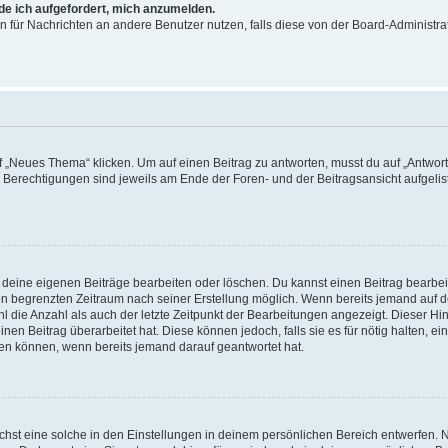
rde ich aufgefordert, mich anzumelden.
ion für Nachrichten an andere Benutzer nutzen, falls diese von der Board-Administ
„Neues Thema“ klicken. Um auf einen Beitrag zu antworten, musst du auf „Antworte
e Berechtigungen sind jeweils am Ende der Foren- und der Beitragsansicht aufgeliste
r deine eigenen Beiträge bearbeiten oder löschen. Du kannst einen Beitrag bearbe
inen begrenzten Zeitraum nach seiner Erstellung möglich. Wenn bereits jemand auf de
 die Anzahl als auch der letzte Zeitpunkt der Bearbeitungen angezeigt. Dieser Hi
en Beitrag überarbeitet hat. Diese können jedoch, falls sie es für nötig halten, ei
hen können, wenn bereits jemand darauf geantwortet hat.
st eine solche in den Einstellungen in deinem persönlichen Bereich entwerfen. Na