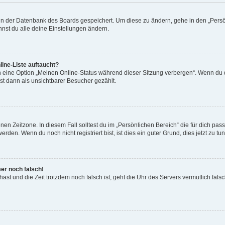
n in der Datenbank des Boards gespeichert. Um diese zu ändern, gehe in den „Persö
nst du alle deine Einstellungen ändern.
ine-Liste auftaucht?
n eine Option „Meinen Online-Status während dieser Sitzung verbergen“. Wenn du d
st dann als unsichtbarer Besucher gezählt.
en Zeitzone. In diesem Fall solltest du im „Persönlichen Bereich“ die für dich passe
den. Wenn du noch nicht registriert bist, ist dies ein guter Grund, dies jetzt zu tun
mer noch falsch!
t hast und die Zeit trotzdem noch falsch ist, geht die Uhr des Servers vermutlich fal