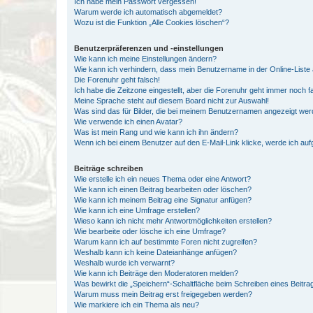
Ich habe mein Passwort vergessen!
Warum werde ich automatisch abgemeldet?
Wozu ist die Funktion „Alle Cookies löschen“?
Benutzerpräferenzen und -einstellungen
Wie kann ich meine Einstellungen ändern?
Wie kann ich verhindern, dass mein Benutzername in der Online-Liste 
Die Forenuhr geht falsch!
Ich habe die Zeitzone eingestellt, aber die Forenuhr geht immer noch f
Meine Sprache steht auf diesem Board nicht zur Auswahl!
Was sind das für Bilder, die bei meinem Benutzernamen angezeigt we
Wie verwende ich einen Avatar?
Was ist mein Rang und wie kann ich ihn ändern?
Wenn ich bei einem Benutzer auf den E-Mail-Link klicke, werde ich au
Beiträge schreiben
Wie erstelle ich ein neues Thema oder eine Antwort?
Wie kann ich einen Beitrag bearbeiten oder löschen?
Wie kann ich meinem Beitrag eine Signatur anfügen?
Wie kann ich eine Umfrage erstellen?
Wieso kann ich nicht mehr Antwortmöglichkeiten erstellen?
Wie bearbeite oder lösche ich eine Umfrage?
Warum kann ich auf bestimmte Foren nicht zugreifen?
Weshalb kann ich keine Dateianhänge anfügen?
Weshalb wurde ich verwarnt?
Wie kann ich Beiträge den Moderatoren melden?
Was bewirkt die „Speichern“-Schaltfläche beim Schreiben eines Beitra
Warum muss mein Beitrag erst freigegeben werden?
Wie markiere ich ein Thema als neu?