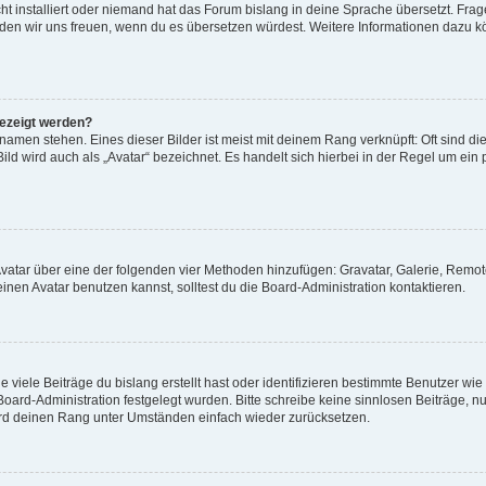
t installiert oder niemand hat das Forum bislang in deine Sprache übersetzt. Frag
, würden wir uns freuen, wenn du es übersetzen würdest. Weitere Informationen dazu
gezeigt werden?
amen stehen. Eines dieser Bilder ist meist mit deinem Rang verknüpft: Oft sind di
ld wird auch als „Avatar“ bezeichnet. Es handelt sich hierbei in der Regel um ein
 Avatar über eine der folgenden vier Methoden hinzufügen: Gravatar, Galerie, Rem
en Avatar benutzen kannst, solltest du die Board-Administration kontaktieren.
viele Beiträge du bislang erstellt hast oder identifizieren bestimmte Benutzer w
 Board-Administration festgelegt wurden. Bitte schreibe keine sinnlosen Beiträge
wird deinen Rang unter Umständen einfach wieder zurücksetzen.