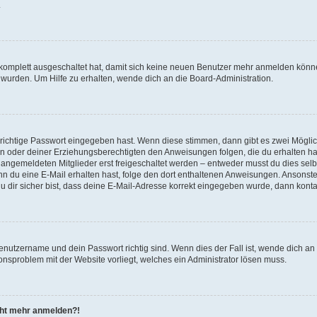
.
g komplett ausgeschaltet hat, damit sich keine neuen Benutzer mehr anmelden könn
 wurden. Um Hilfe zu erhalten, wende dich an die Board-Administration.
 richtige Passwort eingegeben hast. Wenn diese stimmen, dann gibt es zwei Mögl
tern oder deiner Erziehungsberechtigten den Anweisungen folgen, die du erhalten ha
u angemeldeten Mitglieder erst freigeschaltet werden – entweder musst du dies selbs
. Wenn du eine E-Mail erhalten hast, folge den dort enthaltenen Anweisungen. Ansons
 dir sicher bist, dass deine E-Mail-Adresse korrekt eingegeben wurde, dann kontak
Benutzername und dein Passwort richtig sind. Wenn dies der Fall ist, wende dich a
ionsproblem mit der Website vorliegt, welches ein Administrator lösen muss.
icht mehr anmelden?!