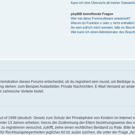
Kann ich eine Übersicht all meiner Dateian
phpBB betreffende Fragen
Wer hat diese Forensoftware entwickelt?
Warum ist Funktion x oder y nicht enthalten
An wen soll ich mich wenden, falls es Besc
Wie kann ich einen Administrator des Board
istration dieses Forums entscheidet, ob du registriert sein musst, um Beiträge zu s
ung stehen: zum Beispiel Avatarbilder, Private Nachrichten, E-Mail-Versand an ander
 zahlreiche Vorteile bietet.
t of 1998 (deutsch: Gesetz zum Schutz der Privatsphäre von Kindern im Internet vo
unter 13 Jahren erheben, hierzu die Zustimmung der Eltern beziehungsweise des o
h zu registrieren versuchst, zutrifft, ziehe einen rechtlichen Beistand zu Rate. Bit
für Rechtsangelegenheiten jeglicher Art ist; außer solchen, die unter der Frage „