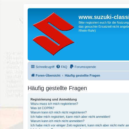
www.suzuki-classi
Bitte registriert euch für die Nutzu
das gesuchte Ersatzteil nicht angebo
Rhein-Ruhr)
Schnellzugriff
FAQ
Forumsspende
Foren-Übersicht
Häufig gestellte Fragen
Häufig gestellte Fragen
Registrierung und Anmeldung
Wozu muss ich mich registrieren?
Was ist COPPA?
Warum kann ich mich nicht registrieren?
Ich habe mich registriert, kann mich aber nicht anmelden!
Warum kann ich mich nicht anmelden?
Ich habe mich vor einiger Zeit registriert, kann mich aber nicht mehr 