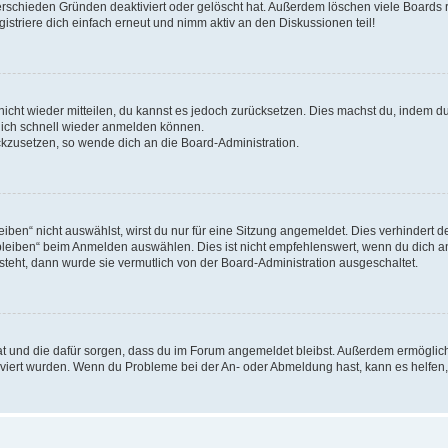
erschieden Gründen deaktiviert oder gelöscht hat. Außerdem löschen viele Boards r
triere dich einfach erneut und nimm aktiv an den Diskussionen teil!
 nicht wieder mitteilen, du kannst es jedoch zurücksetzen. Dies machst du, indem 
 dich schnell wieder anmelden können.
ückzusetzen, so wende dich an die Board-Administration.
en“ nicht auswählst, wirst du nur für eine Sitzung angemeldet. Dies verhindert 
leiben“ beim Anmelden auswählen. Dies ist nicht empfehlenswert, wenn du dich an
 steht, dann wurde sie vermutlich von der Board-Administration ausgeschaltet.
 hat und die dafür sorgen, dass du im Forum angemeldet bleibst. Außerdem ermögli
tiviert wurden. Wenn du Probleme bei der An- oder Abmeldung hast, kann es helfen