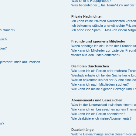
Was ist eine Hauptgruppe?
Was bedeutet der „Das Team“-Link auf der S
Private Nachrichten
Ich kann keine Privaten Nachrichten versch
Ich bekomme ständig unerwünschte Private
auftaucht?
Ich habe eine Spam-E-Mail von einem Mitgli
alsch!
Freunde und ignorierte Mitglieder
Wozu benötige ich die Listen der Freunde un
rden?
Wie kann ich Mitglieder zur Liste der Freund
wieder aus den Listen entfernen?
fgefordert, mich anzumelden.
Die Foren durchsuchen
Wie kann ich ein Forum oder mehrere For
Weshalb erhalte ich bei der Suche keine Er
Warum bekomme ich bei der Suche eine lee
Wie kann ich nach Mitgliedern suchen?
Wie kann ich meine eigenen Beiträge und T
Abonnements und Lesezeichen
Was ist der Unterschied zwischen einem L
Wie kann ich ein Lesezeichen auf ein Them
Wie kann ich ein Forum abonnieren?
Wie deaktiviere ich meine Abonnements?
gs?
Dateianhänge
Welche Dateianhänge sind in diesem Forum