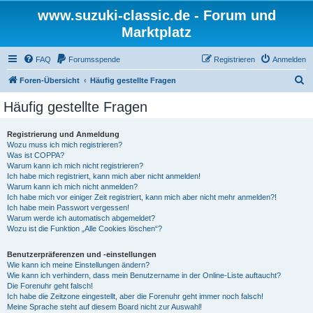
www.suzuki-classic.de - Forum und
Marktplatz
FAQ
Forumsspende
Registrieren
Anmelden
S
Foren-Übersicht
Häufig gestellte Fragen
u
Häufig gestellte Fragen
c
h
Registrierung und Anmeldung
Wozu muss ich mich registrieren?
e
Was ist COPPA?
Warum kann ich mich nicht registrieren?
Ich habe mich registriert, kann mich aber nicht anmelden!
Warum kann ich mich nicht anmelden?
Ich habe mich vor einiger Zeit registriert, kann mich aber nicht mehr anmelden?!
Ich habe mein Passwort vergessen!
Warum werde ich automatisch abgemeldet?
Wozu ist die Funktion „Alle Cookies löschen“?
Benutzerpräferenzen und -einstellungen
Wie kann ich meine Einstellungen ändern?
Wie kann ich verhindern, dass mein Benutzername in der Online-Liste auftaucht?
Die Forenuhr geht falsch!
Ich habe die Zeitzone eingestellt, aber die Forenuhr geht immer noch falsch!
Meine Sprache steht auf diesem Board nicht zur Auswahl!