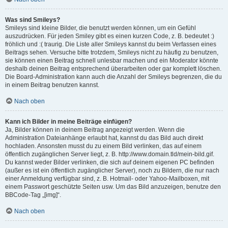
Was sind Smileys?
Smileys sind kleine Bilder, die benutzt werden können, um ein Gefühl
auszudrücken. Für jeden Smiley gibt es einen kurzen Code, z. B. bedeutet :)
fröhlich und :( traurig. Die Liste aller Smileys kannst du beim Verfassen eines
Beitrags sehen. Versuche bitte trotzdem, Smileys nicht zu häufig zu benutzen,
sie können einen Beitrag schnell unlesbar machen und ein Moderator könnte
deshalb deinen Beitrag entsprechend überarbeiten oder gar komplett löschen.
Die Board-Administration kann auch die Anzahl der Smileys begrenzen, die du
in einem Beitrag benutzen kannst.
Nach oben
Kann ich Bilder in meine Beiträge einfügen?
Ja, Bilder können in deinem Beitrag angezeigt werden. Wenn die
Administration Dateianhänge erlaubt hat, kannst du das Bild auch direkt
hochladen. Ansonsten musst du zu einem Bild verlinken, das auf einem
öffentlich zugänglichen Server liegt, z. B. http://www.domain.tld/mein-bild.gif.
Du kannst weder Bilder verlinken, die sich auf deinem eigenen PC befinden
(außer es ist ein öffentlich zugänglicher Server), noch zu Bildern, die nur nach
einer Anmeldung verfügbar sind, z. B. Hotmail- oder Yahoo-Mailboxen, mit
einem Passwort geschützte Seiten usw. Um das Bild anzuzeigen, benutze den
BBCode-Tag „[img]“.
Nach oben