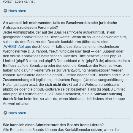
vorschlagen kannst.
Nach oben
An wen soll ich mich wenden, falls es Beschwerden oder juristische
Anfragen zu diesem Forum gibt?
Jeder Administrator, der auf der „Das Team“-Seite aufgeführt ist, ist ein
geeigneter Kontakt für deine Beschwerde. Wenn du so keine Antwort erhältst,
solltest du den Besitzer der Domain kontaktieren (führe dazu eine
„WHOIS“-Abfrage
durch) oder — falls diese Seite bei einem kostenlosen
Webhoster wie z. B. Yahoo!, free.fr, funpic.de usw. liegt — den Support oder
den Abuse-Kontakt des betreffenden Dienstes. Bitte beachte, dass phpBB
Limited (phpBB.com) und phpBB Deutschland e. V. (phpBB.de)
absolut keinen
Einfluss
auf die Benutzung oder den oder die Benutzer der Forensoftware
haben und dafür in keiner Weise zur Verantwortung herangezogen werden
können. Kontaktiere daher nie phpBB Limited oder phpBB Deutschland e. V. in
Zusammenhang mit jeglichen juristischen Fragen (Unterlassungserklärungen,
Haftungsfragen usw.), die
sich nicht direkt
auf die Websiten phpbb.com,
phpbb.de oder die phpBB-Software selbst beziehen. Falls du phpBB Limited
oder phpBB Deutschland e. V. E-Mails schreibst, die die
Softwarenutzung
durch Dritte
betreffen, so wirst du, wenn überhaupt, höchstens eine knappe
Antwort erhalten.
Nach oben
Wie kann ich einen Administrator des Boards kontaktieren?
Alle Benutzer des Boards können das Kontaktformular nutzen, wenn die