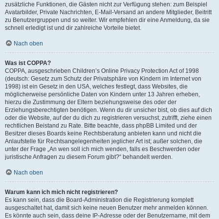
zusätzliche Funktionen, die Gästen nicht zur Verfügung stehen: zum Beispiel
Avatarbilder, Private Nachrichten, E-Mail-Versand an andere Mitglieder, Beitritt
zu Benutzergruppen und so weiter. Wir empfehlen dir eine Anmeldung, da sie
schnell erledigt ist und dir zahlreiche Vorteile bietet.
Nach oben
Was ist COPPA?
COPPA, ausgeschrieben Children’s Online Privacy Protection Act of 1998
(deutsch: Gesetz zum Schutz der Privatsphäre von Kindern im Internet von
1998) ist ein Gesetz in den USA, welches festlegt, dass Websites, die
möglicherweise persönliche Daten von Kindern unter 13 Jahren erheben,
hierzu die Zustimmung der Eltern beziehungsweise des oder der
Erziehungsberechtigten benötigen. Wenn du dir unsicher bist, ob dies auf dich
oder die Website, auf der du dich zu registrieren versuchst, zutrifft, ziehe einen
rechtlichen Beistand zu Rate. Bitte beachte, dass phpBB Limited und der
Besitzer dieses Boards keine Rechtsberatung anbieten kann und nicht die
Anlaufstelle für Rechtsangelegenheiten jeglicher Art ist; außer solchen, die
unter der Frage „An wen soll ich mich wenden, falls es Beschwerden oder
juristische Anfragen zu diesem Forum gibt?“ behandelt werden.
Nach oben
Warum kann ich mich nicht registrieren?
Es kann sein, dass die Board-Administration die Registrierung komplett
ausgeschaltet hat, damit sich keine neuen Benutzer mehr anmelden können.
Es könnte auch sein, dass deine IP-Adresse oder der Benutzername, mit dem