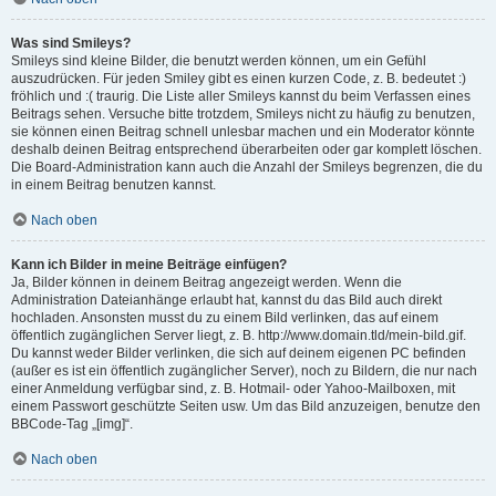
Was sind Smileys?
Smileys sind kleine Bilder, die benutzt werden können, um ein Gefühl
auszudrücken. Für jeden Smiley gibt es einen kurzen Code, z. B. bedeutet :)
fröhlich und :( traurig. Die Liste aller Smileys kannst du beim Verfassen eines
Beitrags sehen. Versuche bitte trotzdem, Smileys nicht zu häufig zu benutzen,
sie können einen Beitrag schnell unlesbar machen und ein Moderator könnte
deshalb deinen Beitrag entsprechend überarbeiten oder gar komplett löschen.
Die Board-Administration kann auch die Anzahl der Smileys begrenzen, die du
in einem Beitrag benutzen kannst.
Nach oben
Kann ich Bilder in meine Beiträge einfügen?
Ja, Bilder können in deinem Beitrag angezeigt werden. Wenn die
Administration Dateianhänge erlaubt hat, kannst du das Bild auch direkt
hochladen. Ansonsten musst du zu einem Bild verlinken, das auf einem
öffentlich zugänglichen Server liegt, z. B. http://www.domain.tld/mein-bild.gif.
Du kannst weder Bilder verlinken, die sich auf deinem eigenen PC befinden
(außer es ist ein öffentlich zugänglicher Server), noch zu Bildern, die nur nach
einer Anmeldung verfügbar sind, z. B. Hotmail- oder Yahoo-Mailboxen, mit
einem Passwort geschützte Seiten usw. Um das Bild anzuzeigen, benutze den
BBCode-Tag „[img]“.
Nach oben