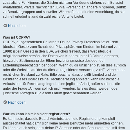
zusätzliche Funktionen, die Gästen nicht zur Verfügung stehen: zum Beispiel
Avatarbilder, Private Nachrichten, E-Mail-Versand an andere Mitglieder, Beitritt
zu Benutzergruppen und so weiter. Wir empfehlen dir eine Anmeldung, da sie
schnell erledigt ist und dir zahlreiche Vorteile bietet.
Nach oben
Was ist COPPA?
COPPA, ausgeschrieben Children’s Online Privacy Protection Act of 1998
(deutsch: Gesetz zum Schutz der Privatsphäre von Kindern im Internet von
1998) ist ein Gesetz in den USA, welches festlegt, dass Websites, die
möglicherweise persönliche Daten von Kindern unter 13 Jahren erheben,
hierzu die Zustimmung der Eltern beziehungsweise des oder der
Erziehungsberechtigten benötigen. Wenn du dir unsicher bist, ob dies auf dich
oder die Website, auf der du dich zu registrieren versuchst, zutrifft, ziehe einen
rechtlichen Beistand zu Rate. Bitte beachte, dass phpBB Limited und der
Besitzer dieses Boards keine Rechtsberatung anbieten kann und nicht die
Anlaufstelle für Rechtsangelegenheiten jeglicher Art ist; außer solchen, die
unter der Frage „An wen soll ich mich wenden, falls es Beschwerden oder
juristische Anfragen zu diesem Forum gibt?“ behandelt werden.
Nach oben
Warum kann ich mich nicht registrieren?
Es kann sein, dass die Board-Administration die Registrierung komplett
ausgeschaltet hat, damit sich keine neuen Benutzer mehr anmelden können.
Es könnte auch sein, dass deine IP-Adresse oder der Benutzername, mit dem