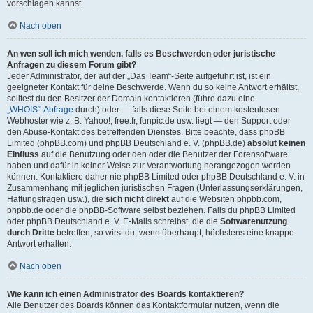
vorschlagen kannst.
Nach oben
An wen soll ich mich wenden, falls es Beschwerden oder juristische
Anfragen zu diesem Forum gibt?
Jeder Administrator, der auf der „Das Team“-Seite aufgeführt ist, ist ein
geeigneter Kontakt für deine Beschwerde. Wenn du so keine Antwort erhältst,
solltest du den Besitzer der Domain kontaktieren (führe dazu eine
„WHOIS“-Abfrage
durch) oder — falls diese Seite bei einem kostenlosen
Webhoster wie z. B. Yahoo!, free.fr, funpic.de usw. liegt — den Support oder
den Abuse-Kontakt des betreffenden Dienstes. Bitte beachte, dass phpBB
Limited (phpBB.com) und phpBB Deutschland e. V. (phpBB.de)
absolut keinen
Einfluss
auf die Benutzung oder den oder die Benutzer der Forensoftware
haben und dafür in keiner Weise zur Verantwortung herangezogen werden
können. Kontaktiere daher nie phpBB Limited oder phpBB Deutschland e. V. in
Zusammenhang mit jeglichen juristischen Fragen (Unterlassungserklärungen,
Haftungsfragen usw.), die
sich nicht direkt
auf die Websiten phpbb.com,
phpbb.de oder die phpBB-Software selbst beziehen. Falls du phpBB Limited
oder phpBB Deutschland e. V. E-Mails schreibst, die die
Softwarenutzung
durch Dritte
betreffen, so wirst du, wenn überhaupt, höchstens eine knappe
Antwort erhalten.
Nach oben
Wie kann ich einen Administrator des Boards kontaktieren?
Alle Benutzer des Boards können das Kontaktformular nutzen, wenn die