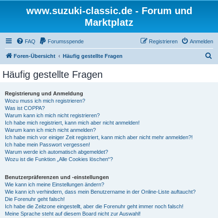
www.suzuki-classic.de - Forum und
Marktplatz
FAQ
Forumsspende
Registrieren
Anmelden
S
Foren-Übersicht
Häufig gestellte Fragen
u
Häufig gestellte Fragen
c
h
Registrierung und Anmeldung
Wozu muss ich mich registrieren?
e
Was ist COPPA?
Warum kann ich mich nicht registrieren?
Ich habe mich registriert, kann mich aber nicht anmelden!
Warum kann ich mich nicht anmelden?
Ich habe mich vor einiger Zeit registriert, kann mich aber nicht mehr anmelden?!
Ich habe mein Passwort vergessen!
Warum werde ich automatisch abgemeldet?
Wozu ist die Funktion „Alle Cookies löschen“?
Benutzerpräferenzen und -einstellungen
Wie kann ich meine Einstellungen ändern?
Wie kann ich verhindern, dass mein Benutzername in der Online-Liste auftaucht?
Die Forenuhr geht falsch!
Ich habe die Zeitzone eingestellt, aber die Forenuhr geht immer noch falsch!
Meine Sprache steht auf diesem Board nicht zur Auswahl!