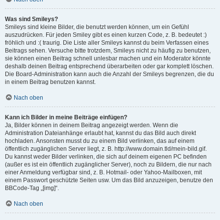
Was sind Smileys?
Smileys sind kleine Bilder, die benutzt werden können, um ein Gefühl
auszudrücken. Für jeden Smiley gibt es einen kurzen Code, z. B. bedeutet :)
fröhlich und :( traurig. Die Liste aller Smileys kannst du beim Verfassen eines
Beitrags sehen. Versuche bitte trotzdem, Smileys nicht zu häufig zu benutzen,
sie können einen Beitrag schnell unlesbar machen und ein Moderator könnte
deshalb deinen Beitrag entsprechend überarbeiten oder gar komplett löschen.
Die Board-Administration kann auch die Anzahl der Smileys begrenzen, die du
in einem Beitrag benutzen kannst.
Nach oben
Kann ich Bilder in meine Beiträge einfügen?
Ja, Bilder können in deinem Beitrag angezeigt werden. Wenn die
Administration Dateianhänge erlaubt hat, kannst du das Bild auch direkt
hochladen. Ansonsten musst du zu einem Bild verlinken, das auf einem
öffentlich zugänglichen Server liegt, z. B. http://www.domain.tld/mein-bild.gif.
Du kannst weder Bilder verlinken, die sich auf deinem eigenen PC befinden
(außer es ist ein öffentlich zugänglicher Server), noch zu Bildern, die nur nach
einer Anmeldung verfügbar sind, z. B. Hotmail- oder Yahoo-Mailboxen, mit
einem Passwort geschützte Seiten usw. Um das Bild anzuzeigen, benutze den
BBCode-Tag „[img]“.
Nach oben