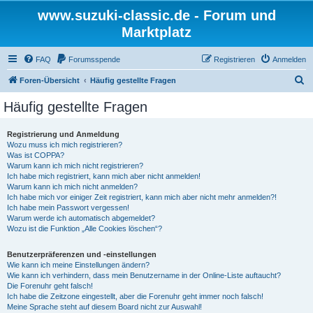
www.suzuki-classic.de - Forum und
Marktplatz
FAQ
Forumsspende
Registrieren
Anmelden
S
Foren-Übersicht
Häufig gestellte Fragen
u
Häufig gestellte Fragen
c
h
Registrierung und Anmeldung
Wozu muss ich mich registrieren?
e
Was ist COPPA?
Warum kann ich mich nicht registrieren?
Ich habe mich registriert, kann mich aber nicht anmelden!
Warum kann ich mich nicht anmelden?
Ich habe mich vor einiger Zeit registriert, kann mich aber nicht mehr anmelden?!
Ich habe mein Passwort vergessen!
Warum werde ich automatisch abgemeldet?
Wozu ist die Funktion „Alle Cookies löschen“?
Benutzerpräferenzen und -einstellungen
Wie kann ich meine Einstellungen ändern?
Wie kann ich verhindern, dass mein Benutzername in der Online-Liste auftaucht?
Die Forenuhr geht falsch!
Ich habe die Zeitzone eingestellt, aber die Forenuhr geht immer noch falsch!
Meine Sprache steht auf diesem Board nicht zur Auswahl!