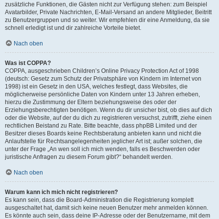
zusätzliche Funktionen, die Gästen nicht zur Verfügung stehen: zum Beispiel
Avatarbilder, Private Nachrichten, E-Mail-Versand an andere Mitglieder, Beitritt
zu Benutzergruppen und so weiter. Wir empfehlen dir eine Anmeldung, da sie
schnell erledigt ist und dir zahlreiche Vorteile bietet.
Nach oben
Was ist COPPA?
COPPA, ausgeschrieben Children’s Online Privacy Protection Act of 1998
(deutsch: Gesetz zum Schutz der Privatsphäre von Kindern im Internet von
1998) ist ein Gesetz in den USA, welches festlegt, dass Websites, die
möglicherweise persönliche Daten von Kindern unter 13 Jahren erheben,
hierzu die Zustimmung der Eltern beziehungsweise des oder der
Erziehungsberechtigten benötigen. Wenn du dir unsicher bist, ob dies auf dich
oder die Website, auf der du dich zu registrieren versuchst, zutrifft, ziehe einen
rechtlichen Beistand zu Rate. Bitte beachte, dass phpBB Limited und der
Besitzer dieses Boards keine Rechtsberatung anbieten kann und nicht die
Anlaufstelle für Rechtsangelegenheiten jeglicher Art ist; außer solchen, die
unter der Frage „An wen soll ich mich wenden, falls es Beschwerden oder
juristische Anfragen zu diesem Forum gibt?“ behandelt werden.
Nach oben
Warum kann ich mich nicht registrieren?
Es kann sein, dass die Board-Administration die Registrierung komplett
ausgeschaltet hat, damit sich keine neuen Benutzer mehr anmelden können.
Es könnte auch sein, dass deine IP-Adresse oder der Benutzername, mit dem