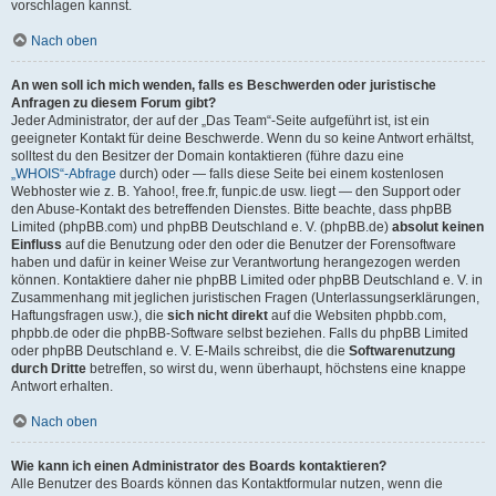
vorschlagen kannst.
Nach oben
An wen soll ich mich wenden, falls es Beschwerden oder juristische
Anfragen zu diesem Forum gibt?
Jeder Administrator, der auf der „Das Team“-Seite aufgeführt ist, ist ein
geeigneter Kontakt für deine Beschwerde. Wenn du so keine Antwort erhältst,
solltest du den Besitzer der Domain kontaktieren (führe dazu eine
„WHOIS“-Abfrage
durch) oder — falls diese Seite bei einem kostenlosen
Webhoster wie z. B. Yahoo!, free.fr, funpic.de usw. liegt — den Support oder
den Abuse-Kontakt des betreffenden Dienstes. Bitte beachte, dass phpBB
Limited (phpBB.com) und phpBB Deutschland e. V. (phpBB.de)
absolut keinen
Einfluss
auf die Benutzung oder den oder die Benutzer der Forensoftware
haben und dafür in keiner Weise zur Verantwortung herangezogen werden
können. Kontaktiere daher nie phpBB Limited oder phpBB Deutschland e. V. in
Zusammenhang mit jeglichen juristischen Fragen (Unterlassungserklärungen,
Haftungsfragen usw.), die
sich nicht direkt
auf die Websiten phpbb.com,
phpbb.de oder die phpBB-Software selbst beziehen. Falls du phpBB Limited
oder phpBB Deutschland e. V. E-Mails schreibst, die die
Softwarenutzung
durch Dritte
betreffen, so wirst du, wenn überhaupt, höchstens eine knappe
Antwort erhalten.
Nach oben
Wie kann ich einen Administrator des Boards kontaktieren?
Alle Benutzer des Boards können das Kontaktformular nutzen, wenn die