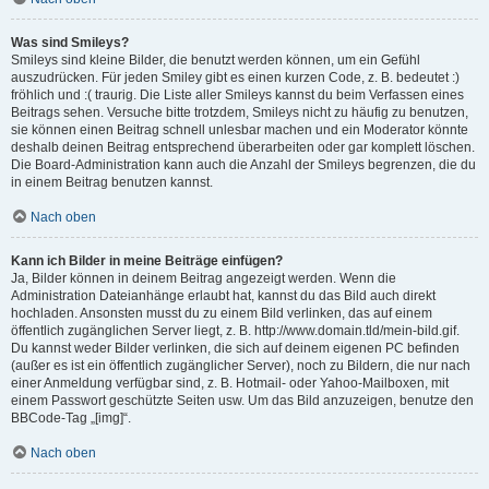
Was sind Smileys?
Smileys sind kleine Bilder, die benutzt werden können, um ein Gefühl
auszudrücken. Für jeden Smiley gibt es einen kurzen Code, z. B. bedeutet :)
fröhlich und :( traurig. Die Liste aller Smileys kannst du beim Verfassen eines
Beitrags sehen. Versuche bitte trotzdem, Smileys nicht zu häufig zu benutzen,
sie können einen Beitrag schnell unlesbar machen und ein Moderator könnte
deshalb deinen Beitrag entsprechend überarbeiten oder gar komplett löschen.
Die Board-Administration kann auch die Anzahl der Smileys begrenzen, die du
in einem Beitrag benutzen kannst.
Nach oben
Kann ich Bilder in meine Beiträge einfügen?
Ja, Bilder können in deinem Beitrag angezeigt werden. Wenn die
Administration Dateianhänge erlaubt hat, kannst du das Bild auch direkt
hochladen. Ansonsten musst du zu einem Bild verlinken, das auf einem
öffentlich zugänglichen Server liegt, z. B. http://www.domain.tld/mein-bild.gif.
Du kannst weder Bilder verlinken, die sich auf deinem eigenen PC befinden
(außer es ist ein öffentlich zugänglicher Server), noch zu Bildern, die nur nach
einer Anmeldung verfügbar sind, z. B. Hotmail- oder Yahoo-Mailboxen, mit
einem Passwort geschützte Seiten usw. Um das Bild anzuzeigen, benutze den
BBCode-Tag „[img]“.
Nach oben