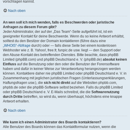
vorschlagen kannst.
Nach oben
An wen soll ich mich wenden, falls es Beschwerden oder juristische
Anfragen zu diesem Forum gibt?
Jeder Administrator, der auf der „Das Team“-Seite aufgeführt ist, ist ein
geeigneter Kontakt für deine Beschwerde. Wenn du so keine Antwort erhältst,
solltest du den Besitzer der Domain kontaktieren (führe dazu eine
„WHOIS“-Abfrage
durch) oder — falls diese Seite bei einem kostenlosen
Webhoster wie z. B. Yahoo!, free.fr, funpic.de usw. liegt — den Support oder
den Abuse-Kontakt des betreffenden Dienstes. Bitte beachte, dass phpBB
Limited (phpBB.com) und phpBB Deutschland e. V. (phpBB.de)
absolut keinen
Einfluss
auf die Benutzung oder den oder die Benutzer der Forensoftware
haben und dafür in keiner Weise zur Verantwortung herangezogen werden
können. Kontaktiere daher nie phpBB Limited oder phpBB Deutschland e. V. in
Zusammenhang mit jeglichen juristischen Fragen (Unterlassungserklärungen,
Haftungsfragen usw.), die
sich nicht direkt
auf die Websiten phpbb.com,
phpbb.de oder die phpBB-Software selbst beziehen. Falls du phpBB Limited
oder phpBB Deutschland e. V. E-Mails schreibst, die die
Softwarenutzung
durch Dritte
betreffen, so wirst du, wenn überhaupt, höchstens eine knappe
Antwort erhalten.
Nach oben
Wie kann ich einen Administrator des Boards kontaktieren?
Alle Benutzer des Boards können das Kontaktformular nutzen, wenn die