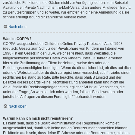
zusätzliche Funktionen, die Gästen nicht zur Verfügung stehen: zum Beispiel
Avatarbilder, Private Nachrichten, E-Mail-Versand an andere Mitglieder, Beitritt
zu Benutzergruppen und so weiter. Wir empfehlen dir eine Anmeldung, da sie
schnell erledigt ist und dir zahlreiche Vorteile bietet.
Nach oben
Was ist COPPA?
COPPA, ausgeschrieben Children’s Online Privacy Protection Act of 1998
(deutsch: Gesetz zum Schutz der Privatsphäre von Kindern im Internet von
1998) ist ein Gesetz in den USA, welches festlegt, dass Websites, die
möglicherweise persönliche Daten von Kindern unter 13 Jahren erheben,
hierzu die Zustimmung der Eltern beziehungsweise des oder der
Erziehungsberechtigten benötigen. Wenn du dir unsicher bist, ob dies auf dich
oder die Website, auf der du dich zu registrieren versuchst, zutrifft, ziehe einen
rechtlichen Beistand zu Rate. Bitte beachte, dass phpBB Limited und der
Besitzer dieses Boards keine Rechtsberatung anbieten kann und nicht die
Anlaufstelle für Rechtsangelegenheiten jeglicher Art ist; außer solchen, die
unter der Frage „An wen soll ich mich wenden, falls es Beschwerden oder
juristische Anfragen zu diesem Forum gibt?“ behandelt werden.
Nach oben
Warum kann ich mich nicht registrieren?
Es kann sein, dass die Board-Administration die Registrierung komplett
ausgeschaltet hat, damit sich keine neuen Benutzer mehr anmelden können.
Es könnte auch sein, dass deine IP-Adresse oder der Benutzername, mit dem