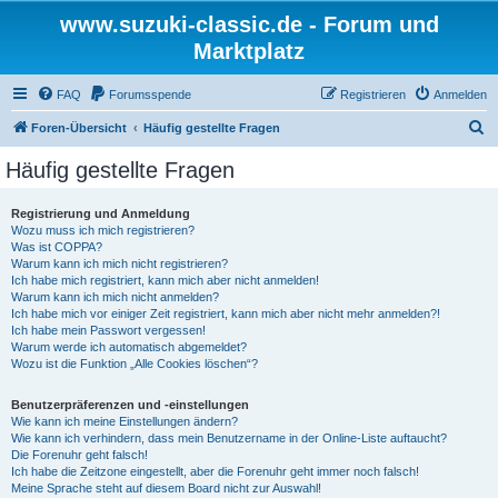
www.suzuki-classic.de - Forum und
Marktplatz
FAQ
Forumsspende
Registrieren
Anmelden
S
Foren-Übersicht
Häufig gestellte Fragen
u
Häufig gestellte Fragen
c
h
Registrierung und Anmeldung
Wozu muss ich mich registrieren?
e
Was ist COPPA?
Warum kann ich mich nicht registrieren?
Ich habe mich registriert, kann mich aber nicht anmelden!
Warum kann ich mich nicht anmelden?
Ich habe mich vor einiger Zeit registriert, kann mich aber nicht mehr anmelden?!
Ich habe mein Passwort vergessen!
Warum werde ich automatisch abgemeldet?
Wozu ist die Funktion „Alle Cookies löschen“?
Benutzerpräferenzen und -einstellungen
Wie kann ich meine Einstellungen ändern?
Wie kann ich verhindern, dass mein Benutzername in der Online-Liste auftaucht?
Die Forenuhr geht falsch!
Ich habe die Zeitzone eingestellt, aber die Forenuhr geht immer noch falsch!
Meine Sprache steht auf diesem Board nicht zur Auswahl!