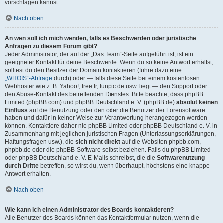
vorschlagen kannst.
Nach oben
An wen soll ich mich wenden, falls es Beschwerden oder juristische
Anfragen zu diesem Forum gibt?
Jeder Administrator, der auf der „Das Team“-Seite aufgeführt ist, ist ein
geeigneter Kontakt für deine Beschwerde. Wenn du so keine Antwort erhältst,
solltest du den Besitzer der Domain kontaktieren (führe dazu eine
„WHOIS“-Abfrage
durch) oder — falls diese Seite bei einem kostenlosen
Webhoster wie z. B. Yahoo!, free.fr, funpic.de usw. liegt — den Support oder
den Abuse-Kontakt des betreffenden Dienstes. Bitte beachte, dass phpBB
Limited (phpBB.com) und phpBB Deutschland e. V. (phpBB.de)
absolut keinen
Einfluss
auf die Benutzung oder den oder die Benutzer der Forensoftware
haben und dafür in keiner Weise zur Verantwortung herangezogen werden
können. Kontaktiere daher nie phpBB Limited oder phpBB Deutschland e. V. in
Zusammenhang mit jeglichen juristischen Fragen (Unterlassungserklärungen,
Haftungsfragen usw.), die
sich nicht direkt
auf die Websiten phpbb.com,
phpbb.de oder die phpBB-Software selbst beziehen. Falls du phpBB Limited
oder phpBB Deutschland e. V. E-Mails schreibst, die die
Softwarenutzung
durch Dritte
betreffen, so wirst du, wenn überhaupt, höchstens eine knappe
Antwort erhalten.
Nach oben
Wie kann ich einen Administrator des Boards kontaktieren?
Alle Benutzer des Boards können das Kontaktformular nutzen, wenn die