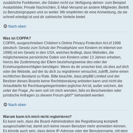
zusätzliche Funktionen, die Gästen nicht zur Verfügung stehen: zum Beispiel
Avatarbilder, Private Nachrichten, E-Mail-Versand an andere Mitglieder, Beitritt
zu Benutzergruppen und so weiter. Wir empfehlen dir eine Anmeldung, da sie
schnell erledigt ist und dir zahlreiche Vorteile bietet.
Nach oben
Was ist COPPA?
COPPA, ausgeschrieben Children’s Online Privacy Protection Act of 1998
(deutsch: Gesetz zum Schutz der Privatsphäre von Kindern im Internet von
1998) ist ein Gesetz in den USA, welches festlegt, dass Websites, die
möglicherweise persönliche Daten von Kindern unter 13 Jahren erheben,
hierzu die Zustimmung der Eltern beziehungsweise des oder der
Erziehungsberechtigten benötigen. Wenn du dir unsicher bist, ob dies auf dich
oder die Website, auf der du dich zu registrieren versuchst, zutrifft, ziehe einen
rechtlichen Beistand zu Rate. Bitte beachte, dass phpBB Limited und der
Besitzer dieses Boards keine Rechtsberatung anbieten kann und nicht die
Anlaufstelle für Rechtsangelegenheiten jeglicher Art ist; außer solchen, die
unter der Frage „An wen soll ich mich wenden, falls es Beschwerden oder
juristische Anfragen zu diesem Forum gibt?“ behandelt werden.
Nach oben
Warum kann ich mich nicht registrieren?
Es kann sein, dass die Board-Administration die Registrierung komplett
ausgeschaltet hat, damit sich keine neuen Benutzer mehr anmelden können.
Es könnte auch sein, dass deine IP-Adresse oder der Benutzername, mit dem