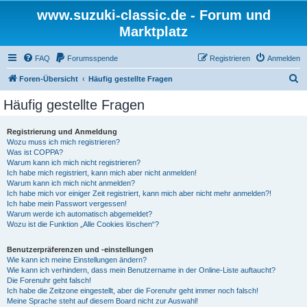
www.suzuki-classic.de - Forum und
Marktplatz
FAQ
Forumsspende
Registrieren
Anmelden
S
Foren-Übersicht
Häufig gestellte Fragen
u
Häufig gestellte Fragen
c
h
Registrierung und Anmeldung
Wozu muss ich mich registrieren?
e
Was ist COPPA?
Warum kann ich mich nicht registrieren?
Ich habe mich registriert, kann mich aber nicht anmelden!
Warum kann ich mich nicht anmelden?
Ich habe mich vor einiger Zeit registriert, kann mich aber nicht mehr anmelden?!
Ich habe mein Passwort vergessen!
Warum werde ich automatisch abgemeldet?
Wozu ist die Funktion „Alle Cookies löschen“?
Benutzerpräferenzen und -einstellungen
Wie kann ich meine Einstellungen ändern?
Wie kann ich verhindern, dass mein Benutzername in der Online-Liste auftaucht?
Die Forenuhr geht falsch!
Ich habe die Zeitzone eingestellt, aber die Forenuhr geht immer noch falsch!
Meine Sprache steht auf diesem Board nicht zur Auswahl!