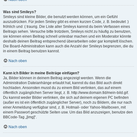
Was sind Smileys?
Smileys sind kleine Bilder, die benutzt werden können, um ein Gefühl
auszudrücken. Für jeden Smiley gibt es einen kurzen Code, z. B. bedeutet :)
fröhlich und :( traurig. Die Liste aller Smileys kannst du beim Verfassen eines
Beitrags sehen. Versuche bitte trotzdem, Smileys nicht zu häufig zu benutzen,
sie können einen Beitrag schnell unlesbar machen und ein Moderator könnte
deshalb deinen Beitrag entsprechend überarbeiten oder gar komplett löschen.
Die Board-Administration kann auch die Anzahl der Smileys begrenzen, die du
in einem Beitrag benutzen kannst.
Nach oben
Kann ich Bilder in meine Beiträge einfügen?
Ja, Bilder können in deinem Beitrag angezeigt werden. Wenn die
Administration Dateianhänge erlaubt hat, kannst du das Bild auch direkt
hochladen. Ansonsten musst du zu einem Bild verlinken, das auf einem
öffentlich zugänglichen Server liegt, z. B. http://www.domain.tld/mein-bild.gif.
Du kannst weder Bilder verlinken, die sich auf deinem eigenen PC befinden
(außer es ist ein öffentlich zugänglicher Server), noch zu Bildern, die nur nach
einer Anmeldung verfügbar sind, z. B. Hotmail- oder Yahoo-Mailboxen, mit
einem Passwort geschützte Seiten usw. Um das Bild anzuzeigen, benutze den
BBCode-Tag „[img]“.
Nach oben