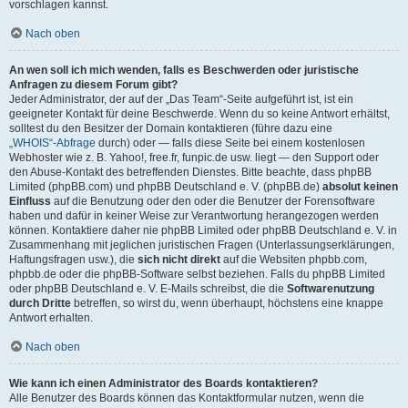
vorschlagen kannst.
Nach oben
An wen soll ich mich wenden, falls es Beschwerden oder juristische
Anfragen zu diesem Forum gibt?
Jeder Administrator, der auf der „Das Team“-Seite aufgeführt ist, ist ein
geeigneter Kontakt für deine Beschwerde. Wenn du so keine Antwort erhältst,
solltest du den Besitzer der Domain kontaktieren (führe dazu eine
„WHOIS“-Abfrage
durch) oder — falls diese Seite bei einem kostenlosen
Webhoster wie z. B. Yahoo!, free.fr, funpic.de usw. liegt — den Support oder
den Abuse-Kontakt des betreffenden Dienstes. Bitte beachte, dass phpBB
Limited (phpBB.com) und phpBB Deutschland e. V. (phpBB.de)
absolut keinen
Einfluss
auf die Benutzung oder den oder die Benutzer der Forensoftware
haben und dafür in keiner Weise zur Verantwortung herangezogen werden
können. Kontaktiere daher nie phpBB Limited oder phpBB Deutschland e. V. in
Zusammenhang mit jeglichen juristischen Fragen (Unterlassungserklärungen,
Haftungsfragen usw.), die
sich nicht direkt
auf die Websiten phpbb.com,
phpbb.de oder die phpBB-Software selbst beziehen. Falls du phpBB Limited
oder phpBB Deutschland e. V. E-Mails schreibst, die die
Softwarenutzung
durch Dritte
betreffen, so wirst du, wenn überhaupt, höchstens eine knappe
Antwort erhalten.
Nach oben
Wie kann ich einen Administrator des Boards kontaktieren?
Alle Benutzer des Boards können das Kontaktformular nutzen, wenn die