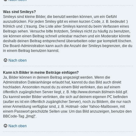
Was sind Smileys?
Smileys sind kleine Bilder, die benutzt werden können, um ein Gefühl
auszudrücken. Für jeden Smiley gibt es einen kurzen Code, z. B. bedeutet :)
fröhlich und :( traurig. Die Liste aller Smileys kannst du beim Verfassen eines
Beitrags sehen. Versuche bitte trotzdem, Smileys nicht zu häufig zu benutzen,
sie können einen Beitrag schnell unlesbar machen und ein Moderator könnte
deshalb deinen Beitrag entsprechend überarbeiten oder gar komplett löschen.
Die Board-Administration kann auch die Anzahl der Smileys begrenzen, die du
in einem Beitrag benutzen kannst.
Nach oben
Kann ich Bilder in meine Beiträge einfügen?
Ja, Bilder können in deinem Beitrag angezeigt werden. Wenn die
Administration Dateianhänge erlaubt hat, kannst du das Bild auch direkt
hochladen. Ansonsten musst du zu einem Bild verlinken, das auf einem
öffentlich zugänglichen Server liegt, z. B. http://www.domain.tld/mein-bild.gif.
Du kannst weder Bilder verlinken, die sich auf deinem eigenen PC befinden
(außer es ist ein öffentlich zugänglicher Server), noch zu Bildern, die nur nach
einer Anmeldung verfügbar sind, z. B. Hotmail- oder Yahoo-Mailboxen, mit
einem Passwort geschützte Seiten usw. Um das Bild anzuzeigen, benutze den
BBCode-Tag „[img]“.
Nach oben