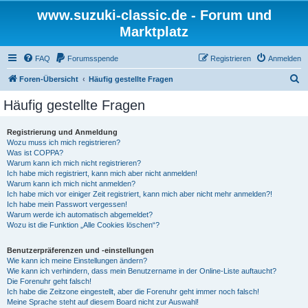
www.suzuki-classic.de - Forum und
Marktplatz
FAQ
Forumsspende
Registrieren
Anmelden
S
Foren-Übersicht
Häufig gestellte Fragen
u
Häufig gestellte Fragen
c
h
Registrierung und Anmeldung
Wozu muss ich mich registrieren?
e
Was ist COPPA?
Warum kann ich mich nicht registrieren?
Ich habe mich registriert, kann mich aber nicht anmelden!
Warum kann ich mich nicht anmelden?
Ich habe mich vor einiger Zeit registriert, kann mich aber nicht mehr anmelden?!
Ich habe mein Passwort vergessen!
Warum werde ich automatisch abgemeldet?
Wozu ist die Funktion „Alle Cookies löschen“?
Benutzerpräferenzen und -einstellungen
Wie kann ich meine Einstellungen ändern?
Wie kann ich verhindern, dass mein Benutzername in der Online-Liste auftaucht?
Die Forenuhr geht falsch!
Ich habe die Zeitzone eingestellt, aber die Forenuhr geht immer noch falsch!
Meine Sprache steht auf diesem Board nicht zur Auswahl!