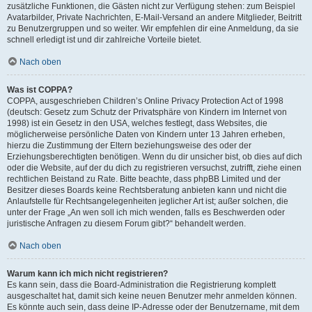
zusätzliche Funktionen, die Gästen nicht zur Verfügung stehen: zum Beispiel
Avatarbilder, Private Nachrichten, E-Mail-Versand an andere Mitglieder, Beitritt
zu Benutzergruppen und so weiter. Wir empfehlen dir eine Anmeldung, da sie
schnell erledigt ist und dir zahlreiche Vorteile bietet.
Nach oben
Was ist COPPA?
COPPA, ausgeschrieben Children’s Online Privacy Protection Act of 1998
(deutsch: Gesetz zum Schutz der Privatsphäre von Kindern im Internet von
1998) ist ein Gesetz in den USA, welches festlegt, dass Websites, die
möglicherweise persönliche Daten von Kindern unter 13 Jahren erheben,
hierzu die Zustimmung der Eltern beziehungsweise des oder der
Erziehungsberechtigten benötigen. Wenn du dir unsicher bist, ob dies auf dich
oder die Website, auf der du dich zu registrieren versuchst, zutrifft, ziehe einen
rechtlichen Beistand zu Rate. Bitte beachte, dass phpBB Limited und der
Besitzer dieses Boards keine Rechtsberatung anbieten kann und nicht die
Anlaufstelle für Rechtsangelegenheiten jeglicher Art ist; außer solchen, die
unter der Frage „An wen soll ich mich wenden, falls es Beschwerden oder
juristische Anfragen zu diesem Forum gibt?“ behandelt werden.
Nach oben
Warum kann ich mich nicht registrieren?
Es kann sein, dass die Board-Administration die Registrierung komplett
ausgeschaltet hat, damit sich keine neuen Benutzer mehr anmelden können.
Es könnte auch sein, dass deine IP-Adresse oder der Benutzername, mit dem