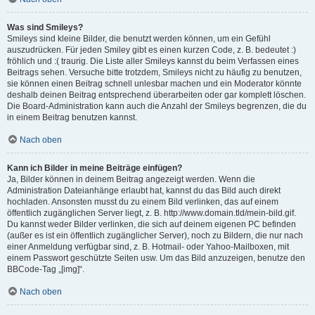
Was sind Smileys?
Smileys sind kleine Bilder, die benutzt werden können, um ein Gefühl
auszudrücken. Für jeden Smiley gibt es einen kurzen Code, z. B. bedeutet :)
fröhlich und :( traurig. Die Liste aller Smileys kannst du beim Verfassen eines
Beitrags sehen. Versuche bitte trotzdem, Smileys nicht zu häufig zu benutzen,
sie können einen Beitrag schnell unlesbar machen und ein Moderator könnte
deshalb deinen Beitrag entsprechend überarbeiten oder gar komplett löschen.
Die Board-Administration kann auch die Anzahl der Smileys begrenzen, die du
in einem Beitrag benutzen kannst.
Nach oben
Kann ich Bilder in meine Beiträge einfügen?
Ja, Bilder können in deinem Beitrag angezeigt werden. Wenn die
Administration Dateianhänge erlaubt hat, kannst du das Bild auch direkt
hochladen. Ansonsten musst du zu einem Bild verlinken, das auf einem
öffentlich zugänglichen Server liegt, z. B. http://www.domain.tld/mein-bild.gif.
Du kannst weder Bilder verlinken, die sich auf deinem eigenen PC befinden
(außer es ist ein öffentlich zugänglicher Server), noch zu Bildern, die nur nach
einer Anmeldung verfügbar sind, z. B. Hotmail- oder Yahoo-Mailboxen, mit
einem Passwort geschützte Seiten usw. Um das Bild anzuzeigen, benutze den
BBCode-Tag „[img]“.
Nach oben