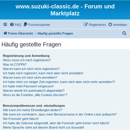
www.suzuki-classic.de - Forum und
Marktplatz
FAQ
Forumsspende
Registrieren
Anmelden
S
Foren-Übersicht
Häufig gestellte Fragen
u
Häufig gestellte Fragen
c
h
Registrierung und Anmeldung
Wozu muss ich mich registrieren?
e
Was ist COPPA?
Warum kann ich mich nicht registrieren?
Ich habe mich registriert, kann mich aber nicht anmelden!
Warum kann ich mich nicht anmelden?
Ich habe mich vor einiger Zeit registriert, kann mich aber nicht mehr anmelden?!
Ich habe mein Passwort vergessen!
Warum werde ich automatisch abgemeldet?
Wozu ist die Funktion „Alle Cookies löschen“?
Benutzerpräferenzen und -einstellungen
Wie kann ich meine Einstellungen ändern?
Wie kann ich verhindern, dass mein Benutzername in der Online-Liste auftaucht?
Die Forenuhr geht falsch!
Ich habe die Zeitzone eingestellt, aber die Forenuhr geht immer noch falsch!
Meine Sprache steht auf diesem Board nicht zur Auswahl!