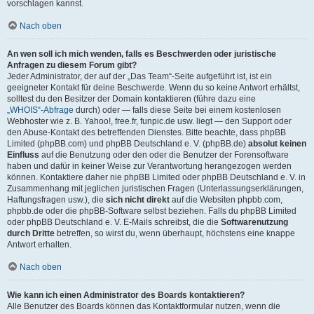
vorschlagen kannst.
Nach oben
An wen soll ich mich wenden, falls es Beschwerden oder juristische
Anfragen zu diesem Forum gibt?
Jeder Administrator, der auf der „Das Team“-Seite aufgeführt ist, ist ein
geeigneter Kontakt für deine Beschwerde. Wenn du so keine Antwort erhältst,
solltest du den Besitzer der Domain kontaktieren (führe dazu eine
„WHOIS“-Abfrage
durch) oder — falls diese Seite bei einem kostenlosen
Webhoster wie z. B. Yahoo!, free.fr, funpic.de usw. liegt — den Support oder
den Abuse-Kontakt des betreffenden Dienstes. Bitte beachte, dass phpBB
Limited (phpBB.com) und phpBB Deutschland e. V. (phpBB.de)
absolut keinen
Einfluss
auf die Benutzung oder den oder die Benutzer der Forensoftware
haben und dafür in keiner Weise zur Verantwortung herangezogen werden
können. Kontaktiere daher nie phpBB Limited oder phpBB Deutschland e. V. in
Zusammenhang mit jeglichen juristischen Fragen (Unterlassungserklärungen,
Haftungsfragen usw.), die
sich nicht direkt
auf die Websiten phpbb.com,
phpbb.de oder die phpBB-Software selbst beziehen. Falls du phpBB Limited
oder phpBB Deutschland e. V. E-Mails schreibst, die die
Softwarenutzung
durch Dritte
betreffen, so wirst du, wenn überhaupt, höchstens eine knappe
Antwort erhalten.
Nach oben
Wie kann ich einen Administrator des Boards kontaktieren?
Alle Benutzer des Boards können das Kontaktformular nutzen, wenn die