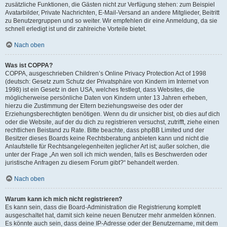
zusätzliche Funktionen, die Gästen nicht zur Verfügung stehen: zum Beispiel
Avatarbilder, Private Nachrichten, E-Mail-Versand an andere Mitglieder, Beitritt
zu Benutzergruppen und so weiter. Wir empfehlen dir eine Anmeldung, da sie
schnell erledigt ist und dir zahlreiche Vorteile bietet.
Nach oben
Was ist COPPA?
COPPA, ausgeschrieben Children’s Online Privacy Protection Act of 1998
(deutsch: Gesetz zum Schutz der Privatsphäre von Kindern im Internet von
1998) ist ein Gesetz in den USA, welches festlegt, dass Websites, die
möglicherweise persönliche Daten von Kindern unter 13 Jahren erheben,
hierzu die Zustimmung der Eltern beziehungsweise des oder der
Erziehungsberechtigten benötigen. Wenn du dir unsicher bist, ob dies auf dich
oder die Website, auf der du dich zu registrieren versuchst, zutrifft, ziehe einen
rechtlichen Beistand zu Rate. Bitte beachte, dass phpBB Limited und der
Besitzer dieses Boards keine Rechtsberatung anbieten kann und nicht die
Anlaufstelle für Rechtsangelegenheiten jeglicher Art ist; außer solchen, die
unter der Frage „An wen soll ich mich wenden, falls es Beschwerden oder
juristische Anfragen zu diesem Forum gibt?“ behandelt werden.
Nach oben
Warum kann ich mich nicht registrieren?
Es kann sein, dass die Board-Administration die Registrierung komplett
ausgeschaltet hat, damit sich keine neuen Benutzer mehr anmelden können.
Es könnte auch sein, dass deine IP-Adresse oder der Benutzername, mit dem