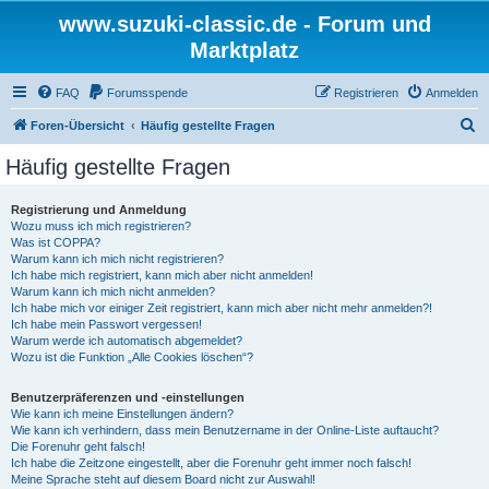
www.suzuki-classic.de - Forum und
Marktplatz
FAQ
Forumsspende
Registrieren
Anmelden
S
Foren-Übersicht
Häufig gestellte Fragen
u
Häufig gestellte Fragen
c
h
Registrierung und Anmeldung
Wozu muss ich mich registrieren?
e
Was ist COPPA?
Warum kann ich mich nicht registrieren?
Ich habe mich registriert, kann mich aber nicht anmelden!
Warum kann ich mich nicht anmelden?
Ich habe mich vor einiger Zeit registriert, kann mich aber nicht mehr anmelden?!
Ich habe mein Passwort vergessen!
Warum werde ich automatisch abgemeldet?
Wozu ist die Funktion „Alle Cookies löschen“?
Benutzerpräferenzen und -einstellungen
Wie kann ich meine Einstellungen ändern?
Wie kann ich verhindern, dass mein Benutzername in der Online-Liste auftaucht?
Die Forenuhr geht falsch!
Ich habe die Zeitzone eingestellt, aber die Forenuhr geht immer noch falsch!
Meine Sprache steht auf diesem Board nicht zur Auswahl!