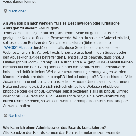
vorschlagen kannst.
Nach oben
An wen soll ich mich wenden, falls es Beschwerden oder juristische
Anfragen zu diesem Forum gibt?
Jeder Administrator, der auf der „Das Team“-Seite aufgeführt ist, ist ein
geeigneter Kontakt für deine Beschwerde. Wenn du so keine Antwort erhältst,
solltest du den Besitzer der Domain kontaktieren (führe dazu eine
„WHOIS“-Abfrage
durch) oder — falls diese Seite bei einem kostenlosen
Webhoster wie z. B. Yahoo!, free.fr, funpic.de usw. liegt — den Support oder
den Abuse-Kontakt des betreffenden Dienstes. Bitte beachte, dass phpBB
Limited (phpBB.com) und phpBB Deutschland e. V. (phpBB.de)
absolut keinen
Einfluss
auf die Benutzung oder den oder die Benutzer der Forensoftware
haben und dafür in keiner Weise zur Verantwortung herangezogen werden
können. Kontaktiere daher nie phpBB Limited oder phpBB Deutschland e. V. in
Zusammenhang mit jeglichen juristischen Fragen (Unterlassungserklärungen,
Haftungsfragen usw.), die
sich nicht direkt
auf die Websiten phpbb.com,
phpbb.de oder die phpBB-Software selbst beziehen. Falls du phpBB Limited
oder phpBB Deutschland e. V. E-Mails schreibst, die die
Softwarenutzung
durch Dritte
betreffen, so wirst du, wenn überhaupt, höchstens eine knappe
Antwort erhalten.
Nach oben
Wie kann ich einen Administrator des Boards kontaktieren?
Alle Benutzer des Boards können das Kontaktformular nutzen, wenn die