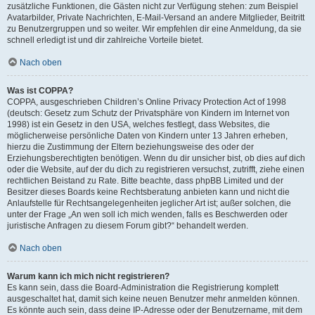
zusätzliche Funktionen, die Gästen nicht zur Verfügung stehen: zum Beispiel
Avatarbilder, Private Nachrichten, E-Mail-Versand an andere Mitglieder, Beitritt
zu Benutzergruppen und so weiter. Wir empfehlen dir eine Anmeldung, da sie
schnell erledigt ist und dir zahlreiche Vorteile bietet.
Nach oben
Was ist COPPA?
COPPA, ausgeschrieben Children’s Online Privacy Protection Act of 1998
(deutsch: Gesetz zum Schutz der Privatsphäre von Kindern im Internet von
1998) ist ein Gesetz in den USA, welches festlegt, dass Websites, die
möglicherweise persönliche Daten von Kindern unter 13 Jahren erheben,
hierzu die Zustimmung der Eltern beziehungsweise des oder der
Erziehungsberechtigten benötigen. Wenn du dir unsicher bist, ob dies auf dich
oder die Website, auf der du dich zu registrieren versuchst, zutrifft, ziehe einen
rechtlichen Beistand zu Rate. Bitte beachte, dass phpBB Limited und der
Besitzer dieses Boards keine Rechtsberatung anbieten kann und nicht die
Anlaufstelle für Rechtsangelegenheiten jeglicher Art ist; außer solchen, die
unter der Frage „An wen soll ich mich wenden, falls es Beschwerden oder
juristische Anfragen zu diesem Forum gibt?“ behandelt werden.
Nach oben
Warum kann ich mich nicht registrieren?
Es kann sein, dass die Board-Administration die Registrierung komplett
ausgeschaltet hat, damit sich keine neuen Benutzer mehr anmelden können.
Es könnte auch sein, dass deine IP-Adresse oder der Benutzername, mit dem