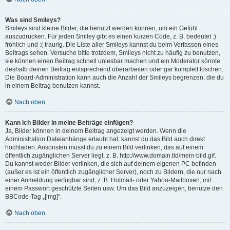
Was sind Smileys?
Smileys sind kleine Bilder, die benutzt werden können, um ein Gefühl
auszudrücken. Für jeden Smiley gibt es einen kurzen Code, z. B. bedeutet :)
fröhlich und :( traurig. Die Liste aller Smileys kannst du beim Verfassen eines
Beitrags sehen. Versuche bitte trotzdem, Smileys nicht zu häufig zu benutzen,
sie können einen Beitrag schnell unlesbar machen und ein Moderator könnte
deshalb deinen Beitrag entsprechend überarbeiten oder gar komplett löschen.
Die Board-Administration kann auch die Anzahl der Smileys begrenzen, die du
in einem Beitrag benutzen kannst.
Nach oben
Kann ich Bilder in meine Beiträge einfügen?
Ja, Bilder können in deinem Beitrag angezeigt werden. Wenn die
Administration Dateianhänge erlaubt hat, kannst du das Bild auch direkt
hochladen. Ansonsten musst du zu einem Bild verlinken, das auf einem
öffentlich zugänglichen Server liegt, z. B. http://www.domain.tld/mein-bild.gif.
Du kannst weder Bilder verlinken, die sich auf deinem eigenen PC befinden
(außer es ist ein öffentlich zugänglicher Server), noch zu Bildern, die nur nach
einer Anmeldung verfügbar sind, z. B. Hotmail- oder Yahoo-Mailboxen, mit
einem Passwort geschützte Seiten usw. Um das Bild anzuzeigen, benutze den
BBCode-Tag „[img]“.
Nach oben