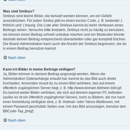
Was sind Smileys?
Smileys sind kleine Bilder, die benutzt werden können, um ein Gefühl
auszudrücken. Für jeden Smiley gibt es einen kurzen Code, z. B. bedeutet :)
fröhlich und :( traurig. Die Liste aller Smileys kannst du beim Verfassen eines
Beitrags sehen. Versuche bitte trotzdem, Smileys nicht zu häufig zu benutzen,
sie können einen Beitrag schnell unlesbar machen und ein Moderator könnte
deshalb deinen Beitrag entsprechend überarbeiten oder gar komplett löschen.
Die Board-Administration kann auch die Anzahl der Smileys begrenzen, die du
in einem Beitrag benutzen kannst.
Nach oben
Kann ich Bilder in meine Beiträge einfügen?
Ja, Bilder können in deinem Beitrag angezeigt werden. Wenn die
Administration Dateianhänge erlaubt hat, kannst du das Bild auch direkt
hochladen. Ansonsten musst du zu einem Bild verlinken, das auf einem
öffentlich zugänglichen Server liegt, z. B. http://www.domain.tld/mein-bild.gif.
Du kannst weder Bilder verlinken, die sich auf deinem eigenen PC befinden
(außer es ist ein öffentlich zugänglicher Server), noch zu Bildern, die nur nach
einer Anmeldung verfügbar sind, z. B. Hotmail- oder Yahoo-Mailboxen, mit
einem Passwort geschützte Seiten usw. Um das Bild anzuzeigen, benutze den
BBCode-Tag „[img]“.
Nach oben