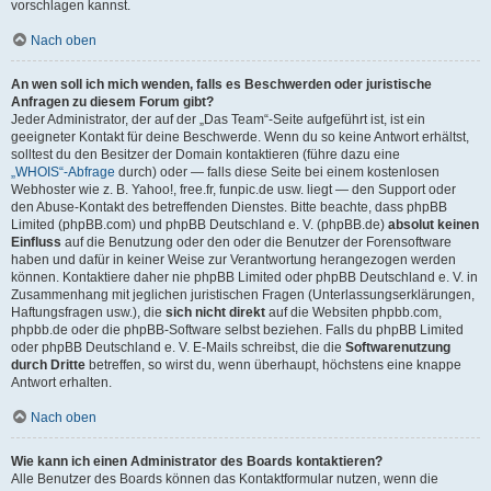
vorschlagen kannst.
Nach oben
An wen soll ich mich wenden, falls es Beschwerden oder juristische
Anfragen zu diesem Forum gibt?
Jeder Administrator, der auf der „Das Team“-Seite aufgeführt ist, ist ein
geeigneter Kontakt für deine Beschwerde. Wenn du so keine Antwort erhältst,
solltest du den Besitzer der Domain kontaktieren (führe dazu eine
„WHOIS“-Abfrage
durch) oder — falls diese Seite bei einem kostenlosen
Webhoster wie z. B. Yahoo!, free.fr, funpic.de usw. liegt — den Support oder
den Abuse-Kontakt des betreffenden Dienstes. Bitte beachte, dass phpBB
Limited (phpBB.com) und phpBB Deutschland e. V. (phpBB.de)
absolut keinen
Einfluss
auf die Benutzung oder den oder die Benutzer der Forensoftware
haben und dafür in keiner Weise zur Verantwortung herangezogen werden
können. Kontaktiere daher nie phpBB Limited oder phpBB Deutschland e. V. in
Zusammenhang mit jeglichen juristischen Fragen (Unterlassungserklärungen,
Haftungsfragen usw.), die
sich nicht direkt
auf die Websiten phpbb.com,
phpbb.de oder die phpBB-Software selbst beziehen. Falls du phpBB Limited
oder phpBB Deutschland e. V. E-Mails schreibst, die die
Softwarenutzung
durch Dritte
betreffen, so wirst du, wenn überhaupt, höchstens eine knappe
Antwort erhalten.
Nach oben
Wie kann ich einen Administrator des Boards kontaktieren?
Alle Benutzer des Boards können das Kontaktformular nutzen, wenn die