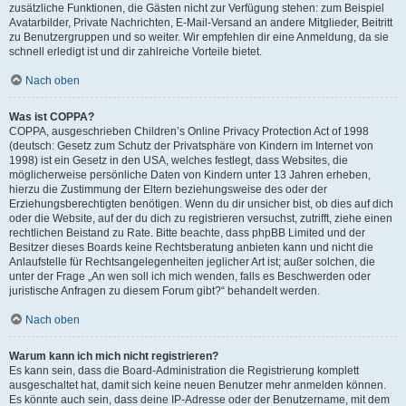
zusätzliche Funktionen, die Gästen nicht zur Verfügung stehen: zum Beispiel
Avatarbilder, Private Nachrichten, E-Mail-Versand an andere Mitglieder, Beitritt
zu Benutzergruppen und so weiter. Wir empfehlen dir eine Anmeldung, da sie
schnell erledigt ist und dir zahlreiche Vorteile bietet.
Nach oben
Was ist COPPA?
COPPA, ausgeschrieben Children’s Online Privacy Protection Act of 1998
(deutsch: Gesetz zum Schutz der Privatsphäre von Kindern im Internet von
1998) ist ein Gesetz in den USA, welches festlegt, dass Websites, die
möglicherweise persönliche Daten von Kindern unter 13 Jahren erheben,
hierzu die Zustimmung der Eltern beziehungsweise des oder der
Erziehungsberechtigten benötigen. Wenn du dir unsicher bist, ob dies auf dich
oder die Website, auf der du dich zu registrieren versuchst, zutrifft, ziehe einen
rechtlichen Beistand zu Rate. Bitte beachte, dass phpBB Limited und der
Besitzer dieses Boards keine Rechtsberatung anbieten kann und nicht die
Anlaufstelle für Rechtsangelegenheiten jeglicher Art ist; außer solchen, die
unter der Frage „An wen soll ich mich wenden, falls es Beschwerden oder
juristische Anfragen zu diesem Forum gibt?“ behandelt werden.
Nach oben
Warum kann ich mich nicht registrieren?
Es kann sein, dass die Board-Administration die Registrierung komplett
ausgeschaltet hat, damit sich keine neuen Benutzer mehr anmelden können.
Es könnte auch sein, dass deine IP-Adresse oder der Benutzername, mit dem