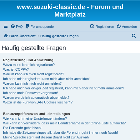
www.suzuki-classic.de - Forum und
Marktplatz
FAQ
Forumsspende
Registrieren
Anmelden
S
Foren-Übersicht
Häufig gestellte Fragen
u
Häufig gestellte Fragen
c
h
Registrierung und Anmeldung
Wozu muss ich mich registrieren?
e
Was ist COPPA?
Warum kann ich mich nicht registrieren?
Ich habe mich registriert, kann mich aber nicht anmelden!
Warum kann ich mich nicht anmelden?
Ich habe mich vor einiger Zeit registriert, kann mich aber nicht mehr anmelden?!
Ich habe mein Passwort vergessen!
Warum werde ich automatisch abgemeldet?
Wozu ist die Funktion „Alle Cookies löschen“?
Benutzerpräferenzen und -einstellungen
Wie kann ich meine Einstellungen ändern?
Wie kann ich verhindern, dass mein Benutzername in der Online-Liste auftaucht?
Die Forenuhr geht falsch!
Ich habe die Zeitzone eingestellt, aber die Forenuhr geht immer noch falsch!
Meine Sprache steht auf diesem Board nicht zur Auswahl!