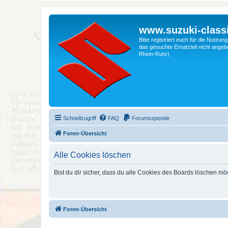
www.suzuki-classi
Bitte registriert euch für die Nutzu
das gesuchte Ersatzteil nicht angebo
Rhein-Ruhr)
Schnellzugriff
FAQ
Forumsspende
Foren-Übersicht
Alle Cookies löschen
Bist du dir sicher, dass du alle Cookies des Boards löschen mö
Foren-Übersicht