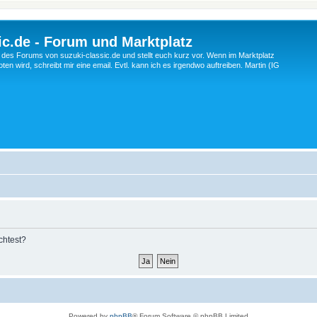
c.de - Forum und Marktplatz
ng des Forums von suzuki-classic.de und stellt euch kurz vor. Wenn im Marktplatz
ten wird, schreibt mir eine email. Evtl. kann ich es irgendwo auftreiben. Martin (IG
chtest?
Powered by
phpBB
® Forum Software © phpBB Limited