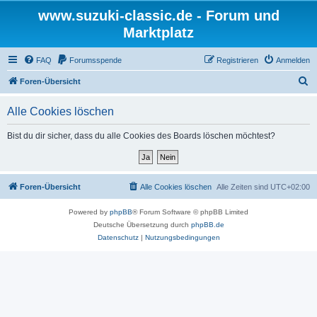
www.suzuki-classic.de - Forum und
Marktplatz
FAQ
Forumsspende
Registrieren
Anmelden
S
Foren-Übersicht
u
Alle Cookies löschen
c
h
Bist du dir sicher, dass du alle Cookies des Boards löschen möchtest?
e
Foren-Übersicht
Alle Cookies löschen
Alle Zeiten sind
UTC+02:00
Powered by
phpBB
® Forum Software © phpBB Limited
Deutsche Übersetzung durch
phpBB.de
Datenschutz
|
Nutzungsbedingungen