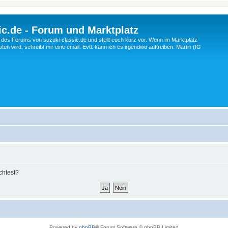
c.de - Forum und Marktplatz
ng des Forums von suzuki-classic.de und stellt euch kurz vor. Wenn im Marktplatz
ten wird, schreibt mir eine email. Evtl. kann ich es irgendwo auftreiben. Martin (IG
chtest?
Powered by
phpBB
® Forum Software © phpBB Limited