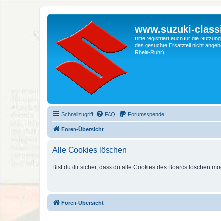
www.suzuki-classi
Bitte registriert euch für die Nutzu
das gesuchte Ersatzteil nicht angebo
Rhein-Ruhr)
Schnellzugriff
FAQ
Forumsspende
Foren-Übersicht
Alle Cookies löschen
Bist du dir sicher, dass du alle Cookies des Boards löschen mö
Foren-Übersicht