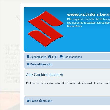
www.suzuki-classi
Bitte registriert euch für die Nutzu
das gesuchte Ersatzteil nicht angebo
Rhein-Ruhr)
Schnellzugriff
FAQ
Forumsspende
Foren-Übersicht
Alle Cookies löschen
Bist du dir sicher, dass du alle Cookies des Boards löschen mö
Foren-Übersicht