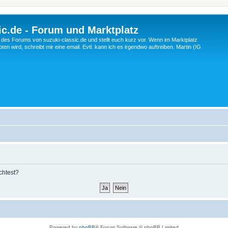
c.de - Forum und Marktplatz
ng des Forums von suzuki-classic.de und stellt euch kurz vor. Wenn im Marktplatz
ten wird, schreibt mir eine email. Evtl. kann ich es irgendwo auftreiben. Martin (IG
chtest?
Powered by
phpBB
® Forum Software © phpBB Limited