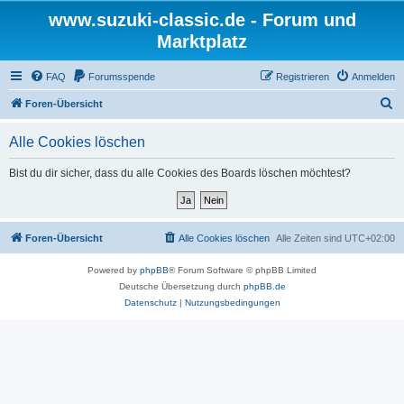
www.suzuki-classic.de - Forum und
Marktplatz
FAQ
Forumsspende
Registrieren
Anmelden
S
Foren-Übersicht
u
Alle Cookies löschen
c
h
Bist du dir sicher, dass du alle Cookies des Boards löschen möchtest?
e
Foren-Übersicht
Alle Cookies löschen
Alle Zeiten sind
UTC+02:00
Powered by
phpBB
® Forum Software © phpBB Limited
Deutsche Übersetzung durch
phpBB.de
Datenschutz
|
Nutzungsbedingungen