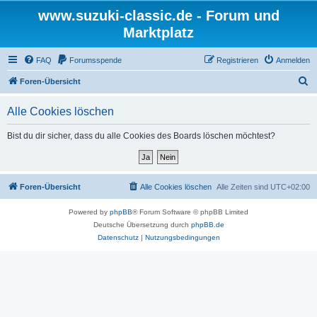
www.suzuki-classic.de - Forum und
Marktplatz
FAQ
Forumsspende
Registrieren
Anmelden
S
Foren-Übersicht
u
Alle Cookies löschen
c
h
Bist du dir sicher, dass du alle Cookies des Boards löschen möchtest?
e
Foren-Übersicht
Alle Cookies löschen
Alle Zeiten sind
UTC+02:00
Powered by
phpBB
® Forum Software © phpBB Limited
Deutsche Übersetzung durch
phpBB.de
Datenschutz
|
Nutzungsbedingungen