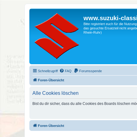
www.suzuki-classi
Bitte registriert euch für die Nutzu
das gesuchte Ersatzteil nicht angebo
Rhein-Ruhr)
Schnellzugriff
FAQ
Forumsspende
Foren-Übersicht
Alle Cookies löschen
Bist du dir sicher, dass du alle Cookies des Boards löschen mö
Foren-Übersicht