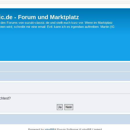
c.de - Forum und Marktplatz
ng des Forums von suzuki-classic.de und stellt euch kurz vor. Wenn im Marktplatz
ten wird, schreibt mir eine email. Evtl. kann ich es irgendwo auftreiben. Martin (IG
chtest?
Powered by
phpBB
® Forum Software © phpBB Limited