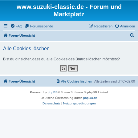
www.suzuki-classic.de - Forum und
Marktplatz
FAQ
Forumsspende
Registrieren
Anmelden
S
Foren-Übersicht
u
Alle Cookies löschen
c
h
Bist du dir sicher, dass du alle Cookies des Boards löschen möchtest?
e
Foren-Übersicht
Alle Cookies löschen
Alle Zeiten sind
UTC+02:00
Powered by
phpBB
® Forum Software © phpBB Limited
Deutsche Übersetzung durch
phpBB.de
Datenschutz
|
Nutzungsbedingungen