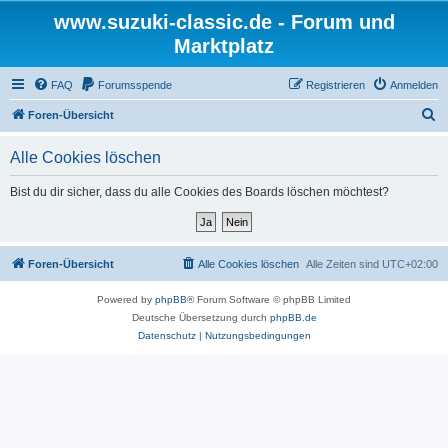
www.suzuki-classic.de - Forum und
Marktplatz
FAQ
Forumsspende
Registrieren
Anmelden
S
Foren-Übersicht
u
Alle Cookies löschen
c
h
Bist du dir sicher, dass du alle Cookies des Boards löschen möchtest?
e
Foren-Übersicht
Alle Cookies löschen
Alle Zeiten sind
UTC+02:00
Powered by
phpBB
® Forum Software © phpBB Limited
Deutsche Übersetzung durch
phpBB.de
Datenschutz
|
Nutzungsbedingungen