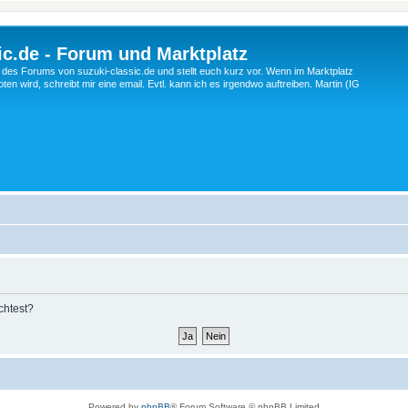
c.de - Forum und Marktplatz
ng des Forums von suzuki-classic.de und stellt euch kurz vor. Wenn im Marktplatz
ten wird, schreibt mir eine email. Evtl. kann ich es irgendwo auftreiben. Martin (IG
chtest?
Powered by
phpBB
® Forum Software © phpBB Limited