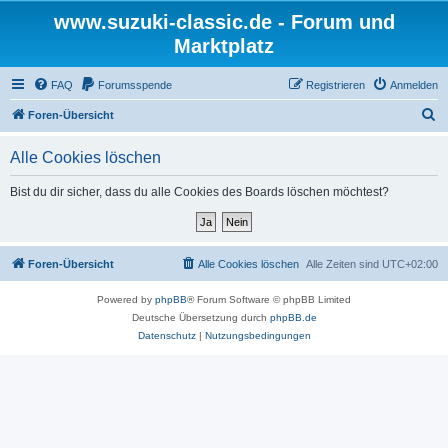
www.suzuki-classic.de - Forum und
Marktplatz
FAQ
Forumsspende
Registrieren
Anmelden
S
Foren-Übersicht
u
Alle Cookies löschen
c
h
Bist du dir sicher, dass du alle Cookies des Boards löschen möchtest?
e
Foren-Übersicht
Alle Cookies löschen
Alle Zeiten sind
UTC+02:00
Powered by
phpBB
® Forum Software © phpBB Limited
Deutsche Übersetzung durch
phpBB.de
Datenschutz
|
Nutzungsbedingungen