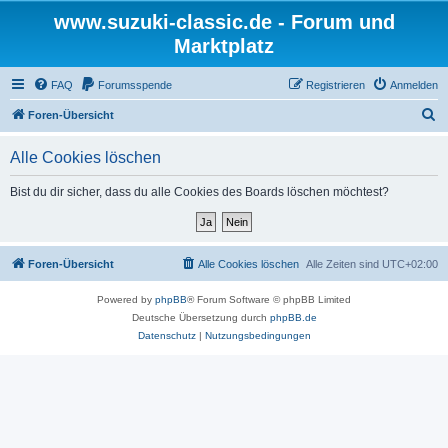
www.suzuki-classic.de - Forum und
Marktplatz
FAQ
Forumsspende
Registrieren
Anmelden
S
Foren-Übersicht
u
Alle Cookies löschen
c
h
Bist du dir sicher, dass du alle Cookies des Boards löschen möchtest?
e
Foren-Übersicht
Alle Cookies löschen
Alle Zeiten sind
UTC+02:00
Powered by
phpBB
® Forum Software © phpBB Limited
Deutsche Übersetzung durch
phpBB.de
Datenschutz
|
Nutzungsbedingungen