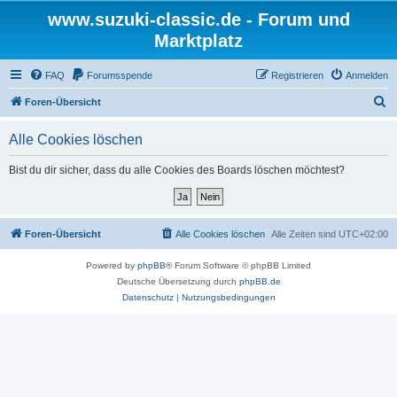
www.suzuki-classic.de - Forum und
Marktplatz
FAQ
Forumsspende
Registrieren
Anmelden
S
Foren-Übersicht
u
Alle Cookies löschen
c
h
Bist du dir sicher, dass du alle Cookies des Boards löschen möchtest?
e
Foren-Übersicht
Alle Cookies löschen
Alle Zeiten sind
UTC+02:00
Powered by
phpBB
® Forum Software © phpBB Limited
Deutsche Übersetzung durch
phpBB.de
Datenschutz
|
Nutzungsbedingungen