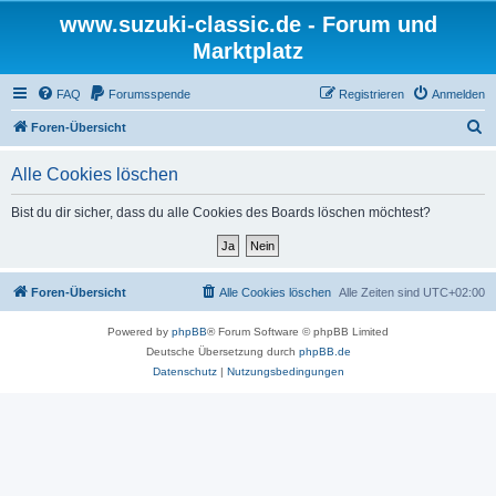
www.suzuki-classic.de - Forum und
Marktplatz
FAQ
Forumsspende
Registrieren
Anmelden
S
Foren-Übersicht
u
Alle Cookies löschen
c
h
Bist du dir sicher, dass du alle Cookies des Boards löschen möchtest?
e
Foren-Übersicht
Alle Cookies löschen
Alle Zeiten sind
UTC+02:00
Powered by
phpBB
® Forum Software © phpBB Limited
Deutsche Übersetzung durch
phpBB.de
Datenschutz
|
Nutzungsbedingungen