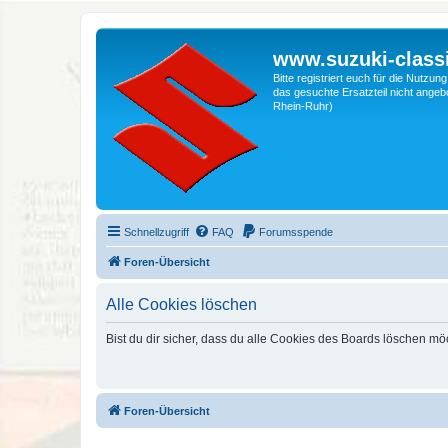
www.suzuki-classi
Bitte registriert euch für die Nutzu
das gesuchte Ersatzteil nicht angebo
Rhein-Ruhr)
Schnellzugriff
FAQ
Forumsspende
Foren-Übersicht
Alle Cookies löschen
Bist du dir sicher, dass du alle Cookies des Boards löschen mö
Foren-Übersicht