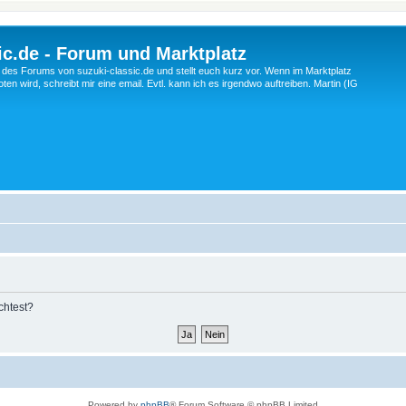
c.de - Forum und Marktplatz
ng des Forums von suzuki-classic.de und stellt euch kurz vor. Wenn im Marktplatz
ten wird, schreibt mir eine email. Evtl. kann ich es irgendwo auftreiben. Martin (IG
chtest?
Powered by
phpBB
® Forum Software © phpBB Limited