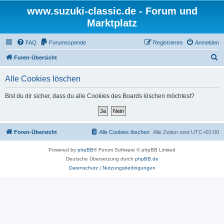
www.suzuki-classic.de - Forum und
Marktplatz
FAQ
Forumsspende
Registrieren
Anmelden
S
Foren-Übersicht
u
Alle Cookies löschen
c
h
Bist du dir sicher, dass du alle Cookies des Boards löschen möchtest?
e
Foren-Übersicht
Alle Cookies löschen
Alle Zeiten sind
UTC+02:00
Powered by
phpBB
® Forum Software © phpBB Limited
Deutsche Übersetzung durch
phpBB.de
Datenschutz
|
Nutzungsbedingungen