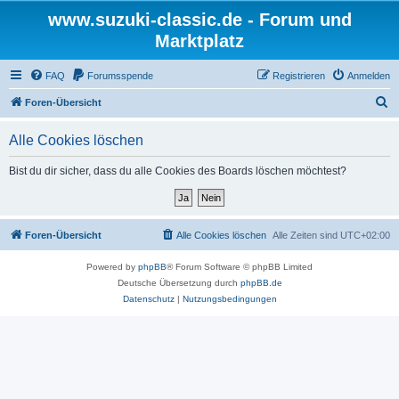
www.suzuki-classic.de - Forum und
Marktplatz
FAQ
Forumsspende
Registrieren
Anmelden
S
Foren-Übersicht
u
Alle Cookies löschen
c
h
Bist du dir sicher, dass du alle Cookies des Boards löschen möchtest?
e
Foren-Übersicht
Alle Cookies löschen
Alle Zeiten sind
UTC+02:00
Powered by
phpBB
® Forum Software © phpBB Limited
Deutsche Übersetzung durch
phpBB.de
Datenschutz
|
Nutzungsbedingungen