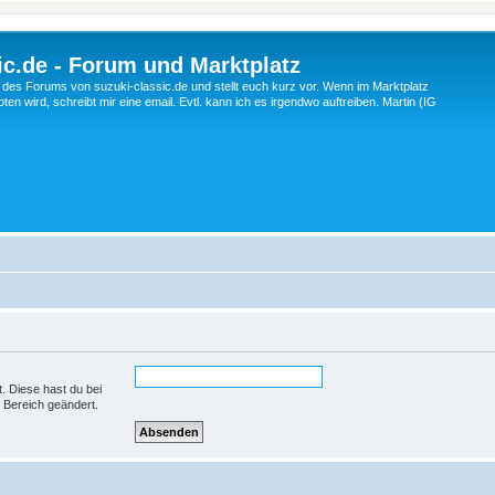
c.de - Forum und Marktplatz
ng des Forums von suzuki-classic.de und stellt euch kurz vor. Wenn im Marktplatz
ten wird, schreibt mir eine email. Evtl. kann ich es irgendwo auftreiben. Martin (IG
t. Diese hast du bei
 Bereich geändert.