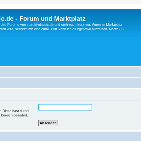
c.de - Forum und Marktplatz
ng des Forums von suzuki-classic.de und stellt euch kurz vor. Wenn im Marktplatz
ten wird, schreibt mir eine email. Evtl. kann ich es irgendwo auftreiben. Martin (IG
t. Diese hast du bei
 Bereich geändert.