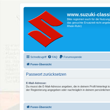
www.suzuki-classi
Bitte registriert euch für die Nutzu
das gesuchte Ersatzteil nicht angebo
Rhein-Ruhr)
Schnellzugriff
FAQ
Forumsspende
Foren-Übersicht
Passwort zurücksetzen
E-Mail-Adresse:
Du musst die E-Mail-Adresse angeben, die in deinem Profil hinterlegt is
der Registrierung angegeben oder nachträglich in deinem persönlichen
Foren-Übersicht