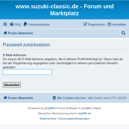
www.suzuki-classic.de - Forum und
Marktplatz
FAQ
Forumsspende
Registrieren
Anmelden
S
Foren-Übersicht
u
Passwort zurücksetzen
c
h
E-Mail-Adresse:
Du musst die E-Mail-Adresse angeben, die in deinem Profil hinterlegt ist. Diese hast du
e
bei der Registrierung angegeben oder nachträglich in deinem persönlichen Bereich
geändert.
Foren-Übersicht
Alle Cookies löschen
Alle Zeiten sind
UTC+02:00
Powered by
phpBB
® Forum Software © phpBB Limited
Deutsche Übersetzung durch
phpBB.de
Datenschutz
|
Nutzungsbedingungen