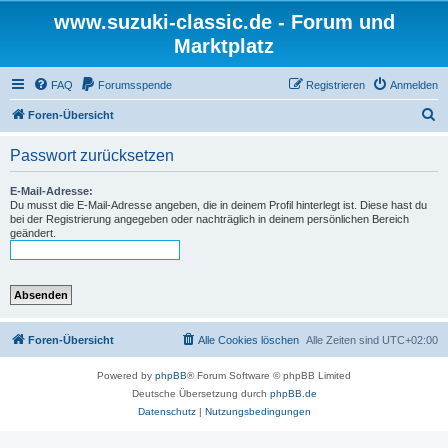
www.suzuki-classic.de - Forum und
Marktplatz
FAQ
Forumsspende
Registrieren
Anmelden
S
Foren-Übersicht
u
Passwort zurücksetzen
c
h
E-Mail-Adresse:
Du musst die E-Mail-Adresse angeben, die in deinem Profil hinterlegt ist. Diese hast du
e
bei der Registrierung angegeben oder nachträglich in deinem persönlichen Bereich
geändert.
Foren-Übersicht
Alle Cookies löschen
Alle Zeiten sind
UTC+02:00
Powered by
phpBB
® Forum Software © phpBB Limited
Deutsche Übersetzung durch
phpBB.de
Datenschutz
|
Nutzungsbedingungen