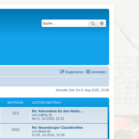
Suche
Erweiterte Suche
Registrieren
Anmelden
Aktuelle Zeit: Do 6. Aug 2026, 15:06
BEITRÄGE
LETZTER BEITRAG
L
Re: Adressliste für den Notfa…
B
315
e
N
von
zahny
t
e
Mo 6. Jul 2026, 22:41
e
z
u
t
e
L
Re: Neuenkruger Classiktreffen
i
B
1662
e
s
e
N
von
Brexi
r
t
t
e
Di 28. Jul 2026, 10:38
t
B
e
e
z
u