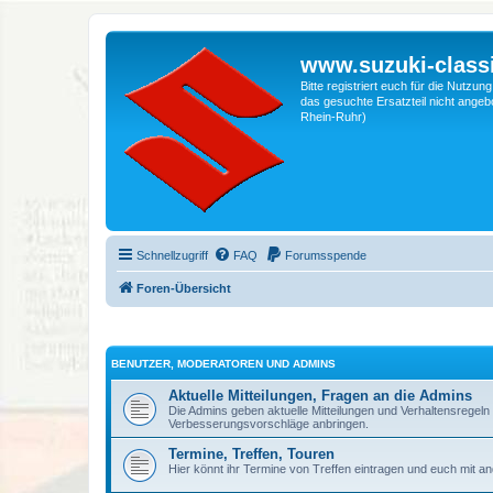
www.suzuki-classi
Bitte registriert euch für die Nutzu
das gesuchte Ersatzteil nicht angebo
Rhein-Ruhr)
Schnellzugriff
FAQ
Forumsspende
Foren-Übersicht
BENUTZER, MODERATOREN UND ADMINS
Aktuelle Mitteilungen, Fragen an die Admins
Die Admins geben aktuelle Mitteilungen und Verhaltensrege
Verbesserungsvorschläge anbringen.
Termine, Treffen, Touren
Hier könnt ihr Termine von Treffen eintragen und euch mit a