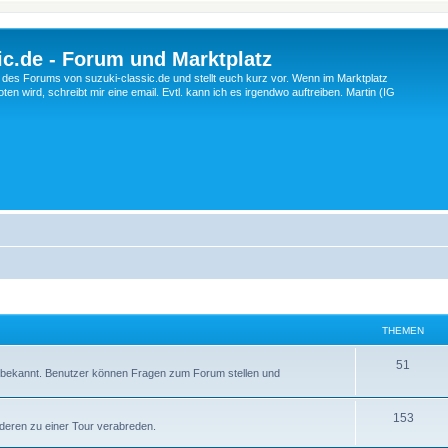
c.de - Forum und Marktplatz
ng des Forums von suzuki-classic.de und stellt euch kurz vor. Wenn im Marktplatz
ten wird, schreibt mir eine email. Evtl. kann ich es irgendwo auftreiben. Martin (IG
THEMEN
T
51
ln bekannt. Benutzer können Fragen zum Forum stellen und
h
e
T
153
nderen zu einer Tour verabreden.
m
h