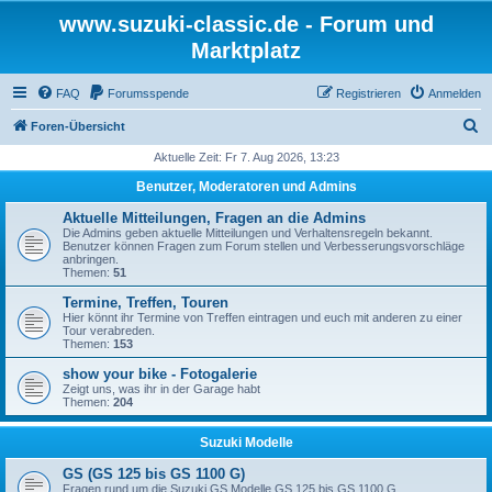
www.suzuki-classic.de - Forum und
Marktplatz
FAQ
Forumsspende
Registrieren
Anmelden
S
Foren-Übersicht
u
Aktuelle Zeit: Fr 7. Aug 2026, 13:23
c
Benutzer, Moderatoren und Admins
h
Aktuelle Mitteilungen, Fragen an die Admins
e
Die Admins geben aktuelle Mitteilungen und Verhaltensregeln bekannt.
Benutzer können Fragen zum Forum stellen und Verbesserungsvorschläge
anbringen.
Themen:
51
Termine, Treffen, Touren
Hier könnt ihr Termine von Treffen eintragen und euch mit anderen zu einer
Tour verabreden.
Themen:
153
show your bike - Fotogalerie
Zeigt uns, was ihr in der Garage habt
Themen:
204
Suzuki Modelle
GS (GS 125 bis GS 1100 G)
Fragen rund um die Suzuki GS Modelle GS 125 bis GS 1100 G