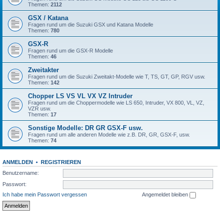
Themen:
2112
GSX / Katana
Fragen rund um die Suzuki GSX und Katana Modelle
Themen:
780
GSX-R
Fragen rund um die GSX-R Modelle
Themen:
46
Zweitakter
Fragen rund um die Suzuki Zweitakt-Modelle wie T, TS, GT, GP, RGV usw.
Themen:
142
Chopper LS VS VL VX VZ Intruder
Fragen rund um die Choppermodelle wie LS 650, Intruder, VX 800, VL, VZ,
VZR usw.
Themen:
17
Sonstige Modelle: DR GR GSX-F usw.
Fragen rund um alle anderen Modelle wie z.B. DR, GR, GSX-F, usw.
Themen:
74
ANMELDEN
•
REGISTRIEREN
Benutzername:
Passwort:
Ich habe mein Passwort vergessen
Angemeldet bleiben