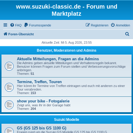
www.suzuki-classic.de - Forum und
Marktplatz
FAQ
Forumsspende
Registrieren
Anmelden
S
Foren-Übersicht
u
Aktuelle Zeit: Mi 5. Aug 2026, 23:55
c
Benutzer, Moderatoren und Admins
h
Aktuelle Mitteilungen, Fragen an die Admins
e
Die Admins geben aktuelle Mitteilungen und Verhaltensregeln bekannt.
Benutzer können Fragen zum Forum stellen und Verbesserungsvorschläge
anbringen.
Themen:
51
Termine, Treffen, Touren
Hier könnt ihr Termine von Treffen eintragen und euch mit anderen zu einer
Tour verabreden.
Themen:
153
show your bike - Fotogalerie
Zeigt uns, was ihr in der Garage habt
Themen:
204
Suzuki Modelle
GS (GS 125 bis GS 1100 G)
Fragen rund um die Suzuki GS Modelle GS 125 bis GS 1100 G