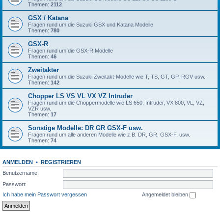
Themen:
2112
GSX / Katana
Fragen rund um die Suzuki GSX und Katana Modelle
Themen:
780
GSX-R
Fragen rund um die GSX-R Modelle
Themen:
46
Zweitakter
Fragen rund um die Suzuki Zweitakt-Modelle wie T, TS, GT, GP, RGV usw.
Themen:
142
Chopper LS VS VL VX VZ Intruder
Fragen rund um die Choppermodelle wie LS 650, Intruder, VX 800, VL, VZ,
VZR usw.
Themen:
17
Sonstige Modelle: DR GR GSX-F usw.
Fragen rund um alle anderen Modelle wie z.B. DR, GR, GSX-F, usw.
Themen:
74
ANMELDEN
•
REGISTRIEREN
Benutzername:
Passwort:
Ich habe mein Passwort vergessen
Angemeldet bleiben