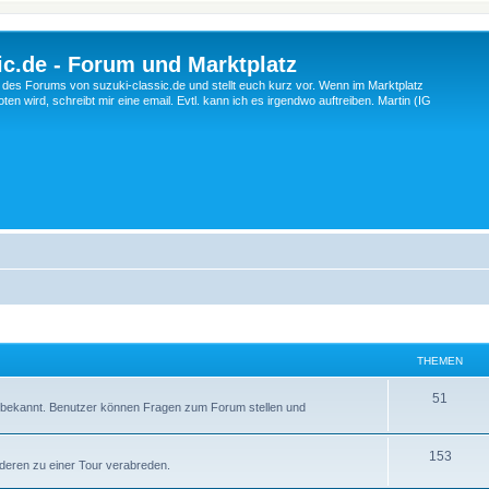
c.de - Forum und Marktplatz
ng des Forums von suzuki-classic.de und stellt euch kurz vor. Wenn im Marktplatz
ten wird, schreibt mir eine email. Evtl. kann ich es irgendwo auftreiben. Martin (IG
THEMEN
T
51
ln bekannt. Benutzer können Fragen zum Forum stellen und
h
e
T
153
nderen zu einer Tour verabreden.
m
h