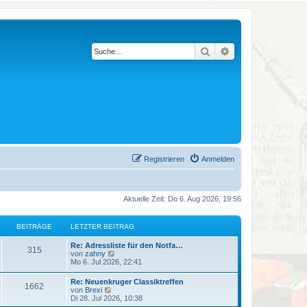
Suche
Erweiterte Suche
Registrieren
Anmelden
Aktuelle Zeit: Do 6. Aug 2026, 19:56
BEITRÄGE
LETZTER BEITRAG
L
Re: Adressliste für den Notfa…
B
315
e
N
von
zahny
t
e
Mo 6. Jul 2026, 22:41
e
z
u
t
e
L
Re: Neuenkruger Classiktreffen
i
B
1662
e
s
e
N
von
Brexi
r
t
t
e
Di 28. Jul 2026, 10:38
t
B
e
e
z
u