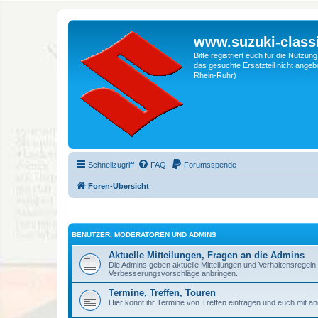
www.suzuki-classi
Bitte registriert euch für die Nutzu
das gesuchte Ersatzteil nicht angebo
Rhein-Ruhr)
Schnellzugriff
FAQ
Forumsspende
Foren-Übersicht
BENUTZER, MODERATOREN UND ADMINS
Aktuelle Mitteilungen, Fragen an die Admins
Die Admins geben aktuelle Mitteilungen und Verhaltensrege
Verbesserungsvorschläge anbringen.
Termine, Treffen, Touren
Hier könnt ihr Termine von Treffen eintragen und euch mit a