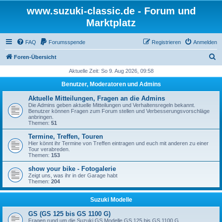
www.suzuki-classic.de - Forum und
Marktplatz
FAQ
Forumsspende
Registrieren
Anmelden
S
Foren-Übersicht
u
Aktuelle Zeit: So 9. Aug 2026, 09:58
c
Benutzer, Moderatoren und Admins
h
Aktuelle Mitteilungen, Fragen an die Admins
e
Die Admins geben aktuelle Mitteilungen und Verhaltensregeln bekannt.
Benutzer können Fragen zum Forum stellen und Verbesserungsvorschläge
anbringen.
Themen:
51
Termine, Treffen, Touren
Hier könnt ihr Termine von Treffen eintragen und euch mit anderen zu einer
Tour verabreden.
Themen:
153
show your bike - Fotogalerie
Zeigt uns, was ihr in der Garage habt
Themen:
204
Suzuki Modelle
GS (GS 125 bis GS 1100 G)
Fragen rund um die Suzuki GS Modelle GS 125 bis GS 1100 G