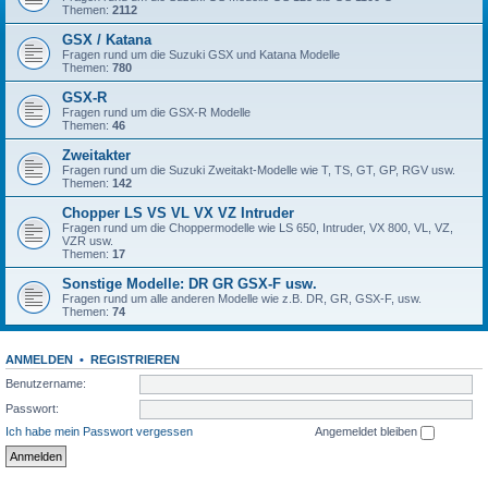
Themen:
2112
GSX / Katana
Fragen rund um die Suzuki GSX und Katana Modelle
Themen:
780
GSX-R
Fragen rund um die GSX-R Modelle
Themen:
46
Zweitakter
Fragen rund um die Suzuki Zweitakt-Modelle wie T, TS, GT, GP, RGV usw.
Themen:
142
Chopper LS VS VL VX VZ Intruder
Fragen rund um die Choppermodelle wie LS 650, Intruder, VX 800, VL, VZ,
VZR usw.
Themen:
17
Sonstige Modelle: DR GR GSX-F usw.
Fragen rund um alle anderen Modelle wie z.B. DR, GR, GSX-F, usw.
Themen:
74
ANMELDEN
•
REGISTRIEREN
Benutzername:
Passwort:
Ich habe mein Passwort vergessen
Angemeldet bleiben