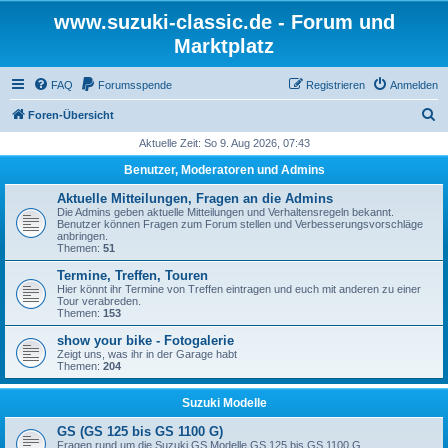
www.suzuki-classic.de - Forum und
Marktplatz
FAQ
Forumsspende
Registrieren
Anmelden
S
Foren-Übersicht
u
Aktuelle Zeit: So 9. Aug 2026, 07:43
c
Benutzer, Moderatoren und Admins
h
Aktuelle Mitteilungen, Fragen an die Admins
e
Die Admins geben aktuelle Mitteilungen und Verhaltensregeln bekannt.
Benutzer können Fragen zum Forum stellen und Verbesserungsvorschläge
anbringen.
Themen:
51
Termine, Treffen, Touren
Hier könnt ihr Termine von Treffen eintragen und euch mit anderen zu einer
Tour verabreden.
Themen:
153
show your bike - Fotogalerie
Zeigt uns, was ihr in der Garage habt
Themen:
204
Suzuki Modelle
GS (GS 125 bis GS 1100 G)
Fragen rund um die Suzuki GS Modelle GS 125 bis GS 1100 G