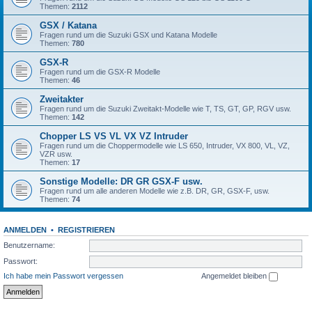
Themen:
2112
GSX / Katana
Fragen rund um die Suzuki GSX und Katana Modelle
Themen:
780
GSX-R
Fragen rund um die GSX-R Modelle
Themen:
46
Zweitakter
Fragen rund um die Suzuki Zweitakt-Modelle wie T, TS, GT, GP, RGV usw.
Themen:
142
Chopper LS VS VL VX VZ Intruder
Fragen rund um die Choppermodelle wie LS 650, Intruder, VX 800, VL, VZ,
VZR usw.
Themen:
17
Sonstige Modelle: DR GR GSX-F usw.
Fragen rund um alle anderen Modelle wie z.B. DR, GR, GSX-F, usw.
Themen:
74
ANMELDEN
•
REGISTRIEREN
Benutzername:
Passwort:
Ich habe mein Passwort vergessen
Angemeldet bleiben