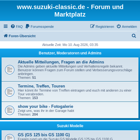
www.suzuki-classic.de - Forum und
Marktplatz
FAQ
Forumsspende
Registrieren
Anmelden
S
Foren-Übersicht
u
Aktuelle Zeit: Mo 10. Aug 2026, 03:35
c
Benutzer, Moderatoren und Admins
h
Aktuelle Mitteilungen, Fragen an die Admins
e
Die Admins geben aktuelle Mitteilungen und Verhaltensregeln bekannt.
Benutzer können Fragen zum Forum stellen und Verbesserungsvorschläge
anbringen.
Themen:
51
Termine, Treffen, Touren
Hier könnt ihr Termine von Treffen eintragen und euch mit anderen zu einer
Tour verabreden.
Themen:
153
show your bike - Fotogalerie
Zeigt uns, was ihr in der Garage habt
Themen:
204
Suzuki Modelle
GS (GS 125 bis GS 1100 G)
Fragen rund um die Suzuki GS Modelle GS 125 bis GS 1100 G