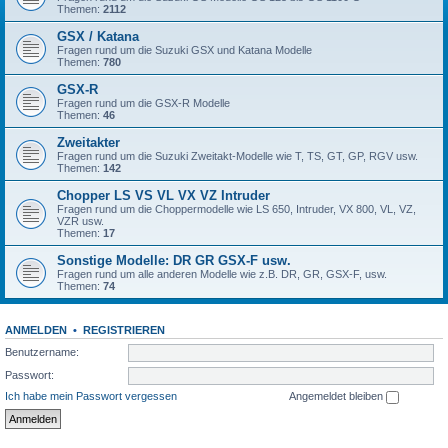
Themen:
2112
GSX / Katana
Fragen rund um die Suzuki GSX und Katana Modelle
Themen:
780
GSX-R
Fragen rund um die GSX-R Modelle
Themen:
46
Zweitakter
Fragen rund um die Suzuki Zweitakt-Modelle wie T, TS, GT, GP, RGV usw.
Themen:
142
Chopper LS VS VL VX VZ Intruder
Fragen rund um die Choppermodelle wie LS 650, Intruder, VX 800, VL, VZ,
VZR usw.
Themen:
17
Sonstige Modelle: DR GR GSX-F usw.
Fragen rund um alle anderen Modelle wie z.B. DR, GR, GSX-F, usw.
Themen:
74
ANMELDEN
•
REGISTRIEREN
Benutzername:
Passwort:
Ich habe mein Passwort vergessen
Angemeldet bleiben