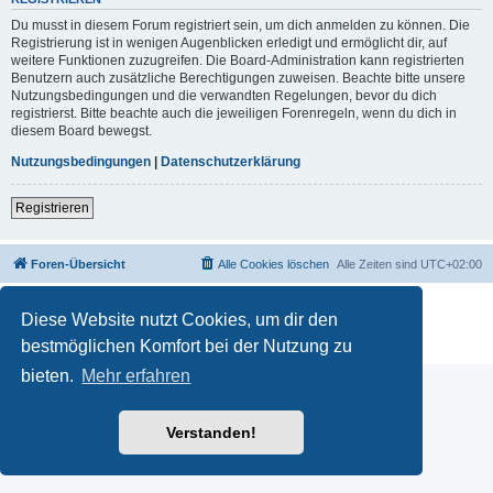
Du musst in diesem Forum registriert sein, um dich anmelden zu können. Die
Registrierung ist in wenigen Augenblicken erledigt und ermöglicht dir, auf
weitere Funktionen zuzugreifen. Die Board-Administration kann registrierten
Benutzern auch zusätzliche Berechtigungen zuweisen. Beachte bitte unsere
Nutzungsbedingungen und die verwandten Regelungen, bevor du dich
registrierst. Bitte beachte auch die jeweiligen Forenregeln, wenn du dich in
diesem Board bewegst.
Nutzungsbedingungen
|
Datenschutzerklärung
Registrieren
Foren-Übersicht
Alle Cookies löschen
Alle Zeiten sind
UTC+02:00
Powered by
phpBB
® Forum Software © phpBB Limited
Diese Website nutzt Cookies, um dir den
Deutsche Übersetzung durch
phpBB.de
Datenschutz
|
Nutzungsbedingungen
bestmöglichen Komfort bei der Nutzung zu
bieten.
Mehr erfahren
Verstanden!