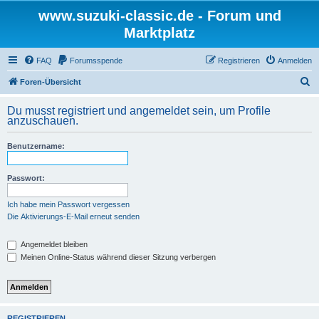
www.suzuki-classic.de - Forum und
Marktplatz
FAQ
Forumsspende
Registrieren
Anmelden
S
Foren-Übersicht
u
Du musst registriert und angemeldet sein, um Profile
c
anzuschauen.
h
Benutzername:
e
Passwort:
Ich habe mein Passwort vergessen
Die Aktivierungs-E-Mail erneut senden
Angemeldet bleiben
Meinen Online-Status während dieser Sitzung verbergen
REGISTRIEREN