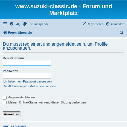
www.suzuki-classic.de - Forum und
Marktplatz
FAQ
Forumsspende
Registrieren
Anmelden
S
Foren-Übersicht
u
Du musst registriert und angemeldet sein, um Profile
c
anzuschauen.
h
Benutzername:
e
Passwort:
Ich habe mein Passwort vergessen
Die Aktivierungs-E-Mail erneut senden
Angemeldet bleiben
Meinen Online-Status während dieser Sitzung verbergen
REGISTRIEREN