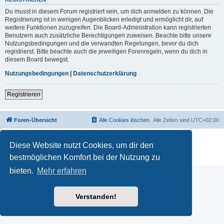
Du musst in diesem Forum registriert sein, um dich anmelden zu können. Die
Registrierung ist in wenigen Augenblicken erledigt und ermöglicht dir, auf
weitere Funktionen zuzugreifen. Die Board-Administration kann registrierten
Benutzern auch zusätzliche Berechtigungen zuweisen. Beachte bitte unsere
Nutzungsbedingungen und die verwandten Regelungen, bevor du dich
registrierst. Bitte beachte auch die jeweiligen Forenregeln, wenn du dich in
diesem Board bewegst.
Nutzungsbedingungen
|
Datenschutzerklärung
Registrieren
Foren-Übersicht
Alle Cookies löschen
Alle Zeiten sind
UTC+02:00
Powered by
phpBB
® Forum Software © phpBB Limited
Diese Website nutzt Cookies, um dir den
Deutsche Übersetzung durch
phpBB.de
Datenschutz
|
Nutzungsbedingungen
bestmöglichen Komfort bei der Nutzung zu
bieten.
Mehr erfahren
Verstanden!