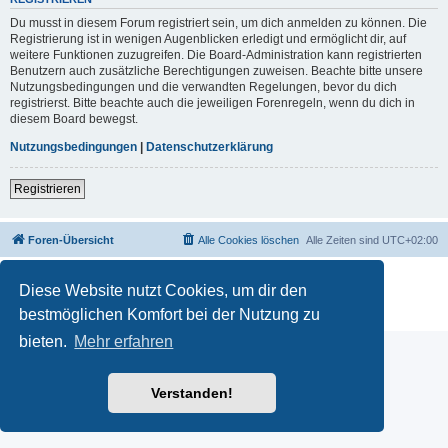
Du musst in diesem Forum registriert sein, um dich anmelden zu können. Die
Registrierung ist in wenigen Augenblicken erledigt und ermöglicht dir, auf
weitere Funktionen zuzugreifen. Die Board-Administration kann registrierten
Benutzern auch zusätzliche Berechtigungen zuweisen. Beachte bitte unsere
Nutzungsbedingungen und die verwandten Regelungen, bevor du dich
registrierst. Bitte beachte auch die jeweiligen Forenregeln, wenn du dich in
diesem Board bewegst.
Nutzungsbedingungen
|
Datenschutzerklärung
Registrieren
Foren-Übersicht
Alle Cookies löschen
Alle Zeiten sind
UTC+02:00
Powered by
phpBB
® Forum Software © phpBB Limited
Diese Website nutzt Cookies, um dir den
Deutsche Übersetzung durch
phpBB.de
Datenschutz
|
Nutzungsbedingungen
bestmöglichen Komfort bei der Nutzung zu
bieten.
Mehr erfahren
Verstanden!