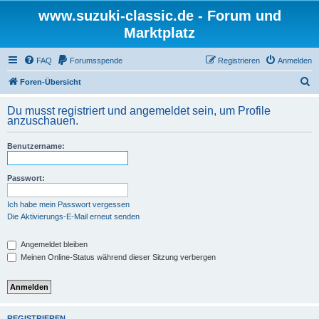
www.suzuki-classic.de - Forum und
Marktplatz
FAQ
Forumsspende
Registrieren
Anmelden
S
Foren-Übersicht
u
Du musst registriert und angemeldet sein, um Profile
c
anzuschauen.
h
Benutzername:
e
Passwort:
Ich habe mein Passwort vergessen
Die Aktivierungs-E-Mail erneut senden
Angemeldet bleiben
Meinen Online-Status während dieser Sitzung verbergen
REGISTRIEREN