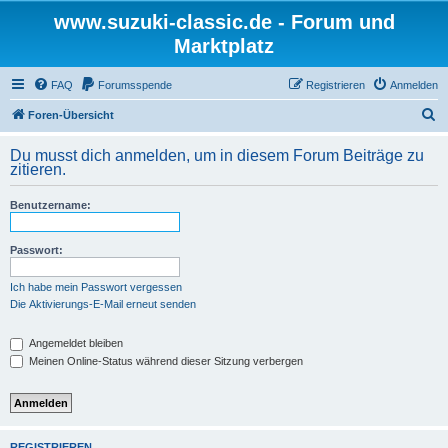
www.suzuki-classic.de - Forum und
Marktplatz
FAQ
Forumsspende
Registrieren
Anmelden
S
Foren-Übersicht
u
Du musst dich anmelden, um in diesem Forum Beiträge zu
c
zitieren.
h
Benutzername:
e
Passwort:
Ich habe mein Passwort vergessen
Die Aktivierungs-E-Mail erneut senden
Angemeldet bleiben
Meinen Online-Status während dieser Sitzung verbergen
REGISTRIEREN