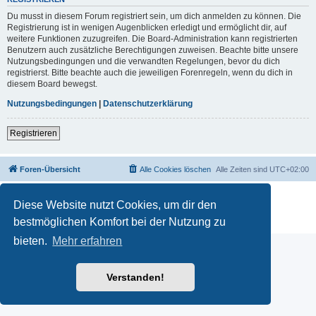
Du musst in diesem Forum registriert sein, um dich anmelden zu können. Die
Registrierung ist in wenigen Augenblicken erledigt und ermöglicht dir, auf
weitere Funktionen zuzugreifen. Die Board-Administration kann registrierten
Benutzern auch zusätzliche Berechtigungen zuweisen. Beachte bitte unsere
Nutzungsbedingungen und die verwandten Regelungen, bevor du dich
registrierst. Bitte beachte auch die jeweiligen Forenregeln, wenn du dich in
diesem Board bewegst.
Nutzungsbedingungen
|
Datenschutzerklärung
Registrieren
Foren-Übersicht
Alle Cookies löschen
Alle Zeiten sind
UTC+02:00
Powered by
phpBB
® Forum Software © phpBB Limited
Diese Website nutzt Cookies, um dir den
Deutsche Übersetzung durch
phpBB.de
Datenschutz
|
Nutzungsbedingungen
bestmöglichen Komfort bei der Nutzung zu
bieten.
Mehr erfahren
Verstanden!