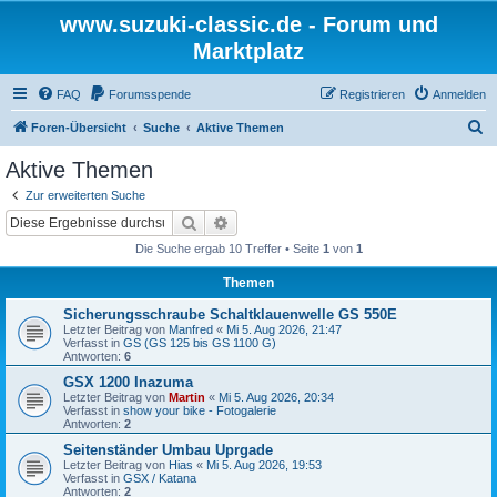
www.suzuki-classic.de - Forum und
Marktplatz
FAQ
Forumsspende
Registrieren
Anmelden
S
Foren-Übersicht
Suche
Aktive Themen
u
Aktive Themen
c
Zur erweiterten Suche
h
Suche
Erweiterte Suche
e
Die Suche ergab 10 Treffer • Seite
1
von
1
Themen
Sicherungsschraube Schaltklauenwelle GS 550E
Letzter Beitrag von
Manfred
«
Mi 5. Aug 2026, 21:47
Verfasst in
GS (GS 125 bis GS 1100 G)
Antworten:
6
GSX 1200 Inazuma
Letzter Beitrag von
Martin
«
Mi 5. Aug 2026, 20:34
Verfasst in
show your bike - Fotogalerie
Antworten:
2
Seitenständer Umbau Uprgade
Letzter Beitrag von
Hias
«
Mi 5. Aug 2026, 19:53
Verfasst in
GSX / Katana
Antworten:
2