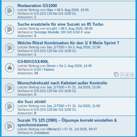
Restauration GS1000
Letzter Beitrag von
Hias
«
Mi 5. Aug 2026, 19:45
Verfasst in
GS (GS 125 bis GS 1100 G)
Antworten:
1
Suche ersatzteile für eine Suzuki xn 85 Turbo
Letzter Beitrag von
ivo.g01
«
Mi 5. Aug 2026, 08:09
Verfasst in
Sonstige Modelle: DR GR GSX-F usw.
Antworten:
5
Welche Ritzel Kombination für den 1/ 8 Meile Sprint ?
Letzter Beitrag von
Jan_GT550
«
So 2. Aug 2026, 22:58
Verfasst in
GS (GS 125 bis GS 1100 G)
Antworten:
1
GS40X\GSX400L
Letzter Beitrag von
Simon
«
So 2. Aug 2026, 14:45
Verfasst in
GSX / Katana
Antworten:
24
1
2
3
Wunschdrehzahl nach Kaltstart außer Kontrolle
Letzter Beitrag von
Jan_GT550
«
Fr 31. Jul 2026, 12:09
Verfasst in
GS (GS 125 bis GS 1100 G)
Antworten:
5
die Suzi stinkt!
Letzter Beitrag von
Jan_GT550
«
Fr 31. Jul 2026, 11:58
Verfasst in
GS (GS 125 bis GS 1100 G)
Antworten:
8
Suzuki TS 125 (1980) – Ölpumpe korrekt einstellen &
synchronisieren
Letzter Beitrag von
Vilbrian12
«
Fr 31. Jul 2026, 09:47
Verfasst in
Zweitakter