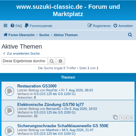
www.suzuki-classic.de - Forum und
Marktplatz
FAQ
Forumsspende
Registrieren
Anmelden
S
Foren-Übersicht
Suche
Aktive Themen
u
Aktive Themen
c
Zur erweiterten Suche
h
Suche
Erweiterte Suche
e
Die Suche ergab 8 Treffer • Seite
1
von
1
Themen
Restauration GS1000
Letzter Beitrag von
ReyFitz
«
Fr 7. Aug 2026, 08:03
Verfasst in
GS (GS 125 bis GS 1100 G)
Antworten:
8
Elektronische Zündung GS750 bj77
Letzter Beitrag von
BernardG
«
Do 6. Aug 2026, 18:53
Verfasst in
GS (GS 125 bis GS 1100 G)
Antworten:
21
1
2
3
Sicherungsschraube Schaltklauenwelle GS 550E
Letzter Beitrag von
Manfred
«
Mi 5. Aug 2026, 21:47
Verfasst in
GS (GS 125 bis GS 1100 G)