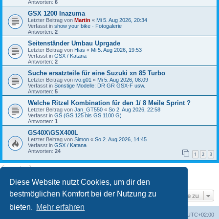
Antworten:
6
GSX 1200 Inazuma
Letzter Beitrag von
Martin
«
Mi 5. Aug 2026, 20:34
Verfasst in
show your bike - Fotogalerie
Antworten:
2
Seitenständer Umbau Uprgade
Letzter Beitrag von
Hias
«
Mi 5. Aug 2026, 19:53
Verfasst in
GSX / Katana
Antworten:
2
Suche ersatzteile für eine Suzuki xn 85 Turbo
Letzter Beitrag von
ivo.g01
«
Mi 5. Aug 2026, 08:09
Verfasst in
Sonstige Modelle: DR GR GSX-F usw.
Antworten:
5
Welche Ritzel Kombination für den 1/ 8 Meile Sprint ?
Letzter Beitrag von
Jan_GT550
«
So 2. Aug 2026, 22:58
Verfasst in
GS (GS 125 bis GS 1100 G)
Antworten:
1
GS40X\GSX400L
Letzter Beitrag von
Simon
«
So 2. Aug 2026, 14:45
Verfasst in
GSX / Katana
Antworten:
24
1
2
3
Die Suche ergab 8 Treffer • Seite
1
von
1
Diese Website nutzt Cookies, um dir den
bestmöglichen Komfort bei der Nutzung zu
Gehe zu
bieten.
Mehr erfahren
Foren-Übersicht
Alle Cookies löschen
Alle Zeiten sind
UTC+02:00