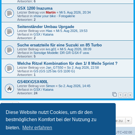
Antworten:
6
GSX 1200 Inazuma
Letzter Beitrag von
Martin
«
Mi 5. Aug 2026, 20:34
Verfasst in
show your bike - Fotogalerie
Antworten:
2
Seitenständer Umbau Uprgade
Letzter Beitrag von
Hias
«
Mi 5. Aug 2026, 19:53
Verfasst in
GSX / Katana
Antworten:
2
Suche ersatzteile für eine Suzuki xn 85 Turbo
Letzter Beitrag von
ivo.g01
«
Mi 5. Aug 2026, 08:09
Verfasst in
Sonstige Modelle: DR GR GSX-F usw.
Antworten:
5
Welche Ritzel Kombination für den 1/ 8 Meile Sprint ?
Letzter Beitrag von
Jan_GT550
«
So 2. Aug 2026, 22:58
Verfasst in
GS (GS 125 bis GS 1100 G)
Antworten:
1
GS40X\GSX400L
Letzter Beitrag von
Simon
«
So 2. Aug 2026, 14:45
Verfasst in
GSX / Katana
Antworten:
24
1
2
3
Die Suche ergab 8 Treffer • Seite
1
von
1
Diese Website nutzt Cookies, um dir den
bestmöglichen Komfort bei der Nutzung zu
Gehe zu
bieten.
Mehr erfahren
Foren-Übersicht
Alle Cookies löschen
Alle Zeiten sind
UTC+02:00