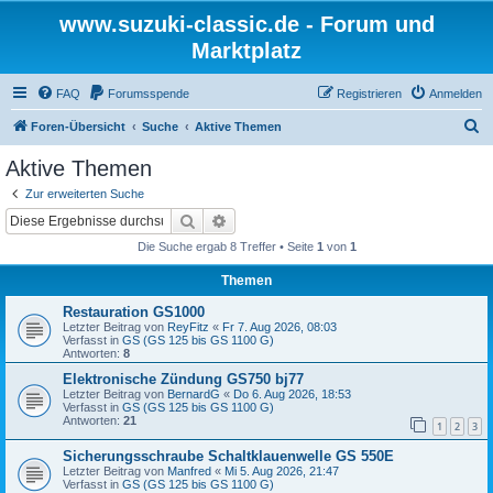
www.suzuki-classic.de - Forum und
Marktplatz
FAQ
Forumsspende
Registrieren
Anmelden
S
Foren-Übersicht
Suche
Aktive Themen
u
Aktive Themen
c
Zur erweiterten Suche
h
Suche
Erweiterte Suche
e
Die Suche ergab 8 Treffer • Seite
1
von
1
Themen
Restauration GS1000
Letzter Beitrag von
ReyFitz
«
Fr 7. Aug 2026, 08:03
Verfasst in
GS (GS 125 bis GS 1100 G)
Antworten:
8
Elektronische Zündung GS750 bj77
Letzter Beitrag von
BernardG
«
Do 6. Aug 2026, 18:53
Verfasst in
GS (GS 125 bis GS 1100 G)
Antworten:
21
1
2
3
Sicherungsschraube Schaltklauenwelle GS 550E
Letzter Beitrag von
Manfred
«
Mi 5. Aug 2026, 21:47
Verfasst in
GS (GS 125 bis GS 1100 G)