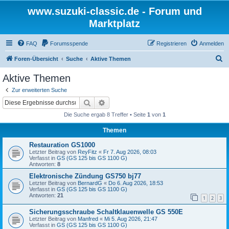
www.suzuki-classic.de - Forum und
Marktplatz
FAQ
Forumsspende
Registrieren
Anmelden
S
Foren-Übersicht
Suche
Aktive Themen
u
Aktive Themen
c
Zur erweiterten Suche
h
Suche
Erweiterte Suche
e
Die Suche ergab 8 Treffer • Seite
1
von
1
Themen
Restauration GS1000
Letzter Beitrag von
ReyFitz
«
Fr 7. Aug 2026, 08:03
Verfasst in
GS (GS 125 bis GS 1100 G)
Antworten:
8
Elektronische Zündung GS750 bj77
Letzter Beitrag von
BernardG
«
Do 6. Aug 2026, 18:53
Verfasst in
GS (GS 125 bis GS 1100 G)
Antworten:
21
1
2
3
Sicherungsschraube Schaltklauenwelle GS 550E
Letzter Beitrag von
Manfred
«
Mi 5. Aug 2026, 21:47
Verfasst in
GS (GS 125 bis GS 1100 G)