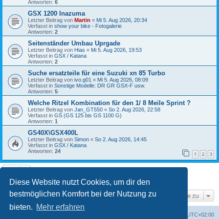
Antworten:
6
GSX 1200 Inazuma
Letzter Beitrag von
Martin
«
Mi 5. Aug 2026, 20:34
Verfasst in
show your bike - Fotogalerie
Antworten:
2
Seitenständer Umbau Uprgade
Letzter Beitrag von
Hias
«
Mi 5. Aug 2026, 19:53
Verfasst in
GSX / Katana
Antworten:
2
Suche ersatzteile für eine Suzuki xn 85 Turbo
Letzter Beitrag von
ivo.g01
«
Mi 5. Aug 2026, 08:09
Verfasst in
Sonstige Modelle: DR GR GSX-F usw.
Antworten:
5
Welche Ritzel Kombination für den 1/ 8 Meile Sprint ?
Letzter Beitrag von
Jan_GT550
«
So 2. Aug 2026, 22:58
Verfasst in
GS (GS 125 bis GS 1100 G)
Antworten:
1
GS40X\GSX400L
Letzter Beitrag von
Simon
«
So 2. Aug 2026, 14:45
Verfasst in
GSX / Katana
Antworten:
24
1
2
3
Die Suche ergab 8 Treffer • Seite
1
von
1
Diese Website nutzt Cookies, um dir den
bestmöglichen Komfort bei der Nutzung zu
Gehe zu
bieten.
Mehr erfahren
Foren-Übersicht
Alle Cookies löschen
Alle Zeiten sind
UTC+02:00