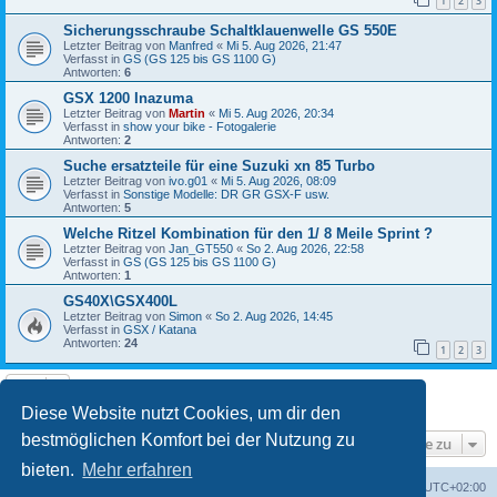
1
2
3
Sicherungsschraube Schaltklauenwelle GS 550E
Letzter Beitrag von
Manfred
«
Mi 5. Aug 2026, 21:47
Verfasst in
GS (GS 125 bis GS 1100 G)
Antworten:
6
GSX 1200 Inazuma
Letzter Beitrag von
Martin
«
Mi 5. Aug 2026, 20:34
Verfasst in
show your bike - Fotogalerie
Antworten:
2
Suche ersatzteile für eine Suzuki xn 85 Turbo
Letzter Beitrag von
ivo.g01
«
Mi 5. Aug 2026, 08:09
Verfasst in
Sonstige Modelle: DR GR GSX-F usw.
Antworten:
5
Welche Ritzel Kombination für den 1/ 8 Meile Sprint ?
Letzter Beitrag von
Jan_GT550
«
So 2. Aug 2026, 22:58
Verfasst in
GS (GS 125 bis GS 1100 G)
Antworten:
1
GS40X\GSX400L
Letzter Beitrag von
Simon
«
So 2. Aug 2026, 14:45
Verfasst in
GSX / Katana
Antworten:
24
1
2
3
Die Suche ergab 8 Treffer • Seite
1
von
1
Diese Website nutzt Cookies, um dir den
bestmöglichen Komfort bei der Nutzung zu
Gehe zu
bieten.
Mehr erfahren
Foren-Übersicht
Alle Cookies löschen
Alle Zeiten sind
UTC+02:00