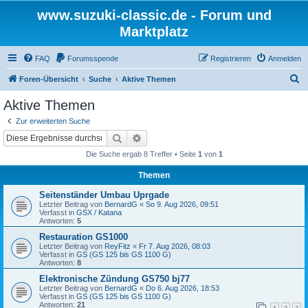
www.suzuki-classic.de - Forum und
Marktplatz
FAQ
Forumsspende
Registrieren
Anmelden
S
Foren-Übersicht
Suche
Aktive Themen
u
Aktive Themen
c
Zur erweiterten Suche
h
Suche
Erweiterte Suche
e
Die Suche ergab 8 Treffer • Seite
1
von
1
Themen
Seitenständer Umbau Uprgade
Letzter Beitrag von
BernardG
«
So 9. Aug 2026, 09:51
Verfasst in
GSX / Katana
Antworten:
5
Restauration GS1000
Letzter Beitrag von
ReyFitz
«
Fr 7. Aug 2026, 08:03
Verfasst in
GS (GS 125 bis GS 1100 G)
Antworten:
8
Elektronische Zündung GS750 bj77
Letzter Beitrag von
BernardG
«
Do 6. Aug 2026, 18:53
Verfasst in
GS (GS 125 bis GS 1100 G)
Antworten:
21