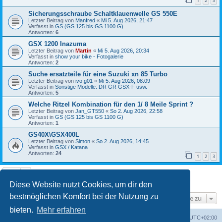
1
2
3
Sicherungsschraube Schaltklauenwelle GS 550E
Letzter Beitrag von
Manfred
«
Mi 5. Aug 2026, 21:47
Verfasst in
GS (GS 125 bis GS 1100 G)
Antworten:
6
GSX 1200 Inazuma
Letzter Beitrag von
Martin
«
Mi 5. Aug 2026, 20:34
Verfasst in
show your bike - Fotogalerie
Antworten:
2
Suche ersatzteile für eine Suzuki xn 85 Turbo
Letzter Beitrag von
ivo.g01
«
Mi 5. Aug 2026, 08:09
Verfasst in
Sonstige Modelle: DR GR GSX-F usw.
Antworten:
5
Welche Ritzel Kombination für den 1/ 8 Meile Sprint ?
Letzter Beitrag von
Jan_GT550
«
So 2. Aug 2026, 22:58
Verfasst in
GS (GS 125 bis GS 1100 G)
Antworten:
1
GS40X\GSX400L
Letzter Beitrag von
Simon
«
So 2. Aug 2026, 14:45
Verfasst in
GSX / Katana
Antworten:
24
1
2
3
Die Suche ergab 8 Treffer • Seite
1
von
1
Diese Website nutzt Cookies, um dir den
bestmöglichen Komfort bei der Nutzung zu
Gehe zu
bieten.
Mehr erfahren
Foren-Übersicht
Alle Cookies löschen
Alle Zeiten sind
UTC+02:00