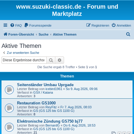
www.suzuki-classic.de - Forum und
Marktplatz
FAQ
Forumsspende
Registrieren
Anmelden
S
Foren-Übersicht
Suche
Aktive Themen
u
Aktive Themen
c
Zur erweiterten Suche
h
Suche
Erweiterte Suche
e
Die Suche ergab 8 Treffer • Seite
1
von
1
Themen
Seitenständer Umbau Uprgade
Letzter Beitrag von
icebird1961
«
So 9. Aug 2026, 09:06
Verfasst in
GSX / Katana
Antworten:
3
Restauration GS1000
Letzter Beitrag von
ReyFitz
«
Fr 7. Aug 2026, 08:03
Verfasst in
GS (GS 125 bis GS 1100 G)
Antworten:
8
Elektronische Zündung GS750 bj77
Letzter Beitrag von
BernardG
«
Do 6. Aug 2026, 18:53
Verfasst in
GS (GS 125 bis GS 1100 G)
Antworten:
21